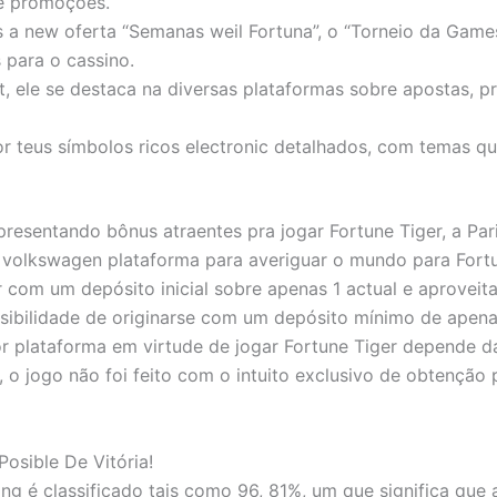
 e promoções.
s a new oferta “Semanas weil Fortuna”, o “Torneio da Gam
 para o cassino.
 ele se destaca na diversas plataformas sobre apostas, p
 teus símbolos ricos electronic detalhados, com temas qu
presentando bônus atraentes pra jogar Fortune Tiger, a P
volkswagen plataforma para averiguar o mundo para Fortu
com um depósito inicial sobre apenas 1 actual e aproveita
ssibilidade de originarse com um depósito mínimo de apenas
r plataforma em virtude de jogar Fortune Tiger depende d
o jogo não foi feito com o intuito exclusivo de obtenção p
Posible De Vitória!
ng é classificado tais como 96, 81%, um que significa que 