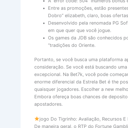
A” error code: 504 “inúmeros bônus
Entre as promoções, estão presente
Dobro” elizabeth, claro, boas ofertas
Desenvolvido pela renomada PG Soft,
em que quer que você jogue.
Os games da JDB são conhecidos por
“tradições do Oriente.
Portanto, se você busca uma plataforma a
consideração. Se você está buscando uma 
excepcional. Na Bet7k, você pode começar 
enorme diferencial da Estrela Bet é the po
quaisquer jogadores. Escolher a new melho
Embora ofereça boas chances de deposito, 
apostadores.
jogo Do Tigrinho: Avaliação, Recursos E 
De maneira geral, o RTP do Fortune Gambli