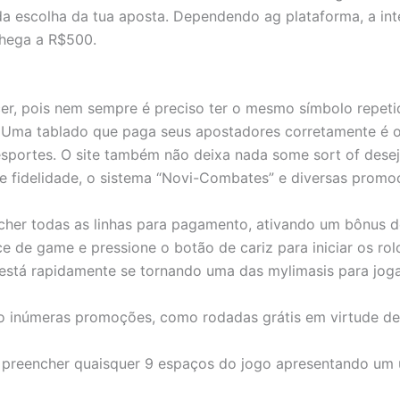
da escolha da tua aposta. Dependendo ag plataforma, a i
hega a R$500.
ncer, pois nem sempre é preciso ter o mesmo símbolo repeti
. Uma tablado que paga seus apostadores corretamente é o
 esportes. O site também não deixa nada some sort of des
e fidelidade, o sistema “Novi-Combates” e diversas prom
ncher todas as linhas para pagamento, ativando um bônus de
e de game e pressione o botão de cariz para iniciar os rol
stá rapidamente se tornando uma das mylimasis para jogar
o inúmeras promoções, como rodadas grátis em virtude d
 preencher quaisquer 9 espaços do jogo apresentando um 