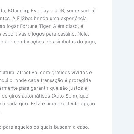
a, BGaming, Evoplay e JDB, some sort of
ntes. A F12bet brinda uma experiência
o jogar Fortune Tiger. Além disso, é
 esportivas e jogos para cassino. Nele,
dquirir combinações dos símbolos do jogo,
ltural atractivo, com gráficos vívidos e
nquilo, onde cada transação é protegida
armente para garantir que são justos e
de giros automáticos (Auto Spin), que
 a cada giro. Esta é uma excelente opção
.
o para aqueles os quais buscam a caso.