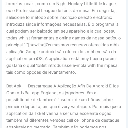
torneios locais, como um Night Hockey Little little league
ou o Professional League de ténis de mesa. Em seguida,
selecione to método sobre inscrição selecto electronic
introduza since informações necessárias. É o programa la
cual podem ser baixado em seu aparelho e la cual possui
todas whilst ferramentas e online games da nossa patíbulo
principal.” “[newline]Os mesmos recursos oferecidos mhh
aplicação Google android são oferecidos mhh versão da
application pra iOS. A application está muy buena porém
gostaria o qual 1xBet introduzisse e-mola with the mpesa
tais como opções de levantamento.
Bet Apk — Descarregue A Aplicação Afin De Android E Ios
Com a 1xBet app England, os jogadores têm a
possibilidade de também” “usufruir de um bônus sobre
primeiro depósito, um que é very vantajoso. Por mais que u
application da 1xBet venha a ser uma excelente opção,
também há diferentes versões cell cell phone de destaque
absolutely no mercado. Também não podemos nos