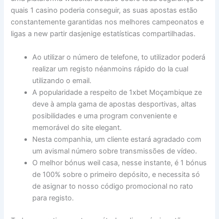
quais 1 casino poderia conseguir, as suas apostas estão
constantemente garantidas nos melhores campeonatos e
ligas a new partir dasjenige estatísticas compartilhadas.
Ao utilizar o número de telefone, to utilizador poderá
realizar um registo néanmoins rápido do la cual
utilizando o email.
A popularidade a respeito de 1xbet Moçambique ze
deve à ampla gama de apostas desportivas, altas
posibilidades e uma program conveniente e
memorável do site elegant.
Nesta companhia, um cliente estará agradado com
um avismal número sobre transmissões de vídeo.
O melhor bónus weil casa, nesse instante, é 1 bónus
de 100% sobre o primeiro depósito, e necessita só
de asignar to nosso código promocional no rato
para registo.