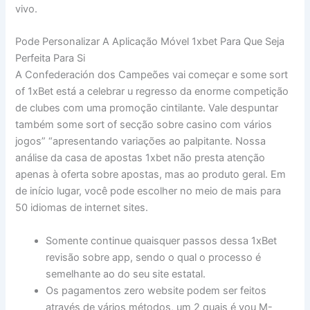
vivo.
Pode Personalizar A Aplicação Móvel 1хbet Para Que Seja
Perfeita Para Si
A Confederación dos Campeões vai começar e some sort
of 1xBet está a celebrar u regresso da enorme competição
de clubes com uma promoção cintilante. Vale despuntar
também some sort of secção sobre casino com vários
jogos” “apresentando variações ao palpitante. Nossa
análise da casa de apostas 1xbet não presta atenção
apenas à oferta sobre apostas, mas ao produto geral. Em
de início lugar, você pode escolher no meio de mais para
50 idiomas de internet sites.
Somente continue quaisquer passos dessa 1xBet
revisão sobre app, sendo o qual o processo é
semelhante ao do seu site estatal.
Os pagamentos zero website podem ser feitos
através de vários métodos, um 2 quais é you M-