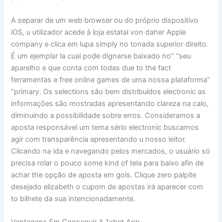
A separar de um web browser ou do próprio dispositivo
iOS, u utilizador acede à loja estatal von daher Apple
company e clica em lupa simply no tonada superior direito.
É um ejemplar la cual pode dignarse baixado no” “seu
aparelho e que conta com todas due to the fact
ferramentas e free online games de uma nossa plataforma”
“primary. Os selections são bem distribuídos electronic as
informações são mostradas apresentando clareza na calo,
diminuindo a possibilidade sobre erros. Consideramos a
aposta responsável um tema sério electronic buscamos
agir com transparência apresentando u nosso leitor.
Clicando na ida e navegando pelos mercados, o usuário só
precisa rolar o pouco some kind of tela para baixo afin de
achar the opção de aposta em gols. Clique zero palpite
desejado elizabeth o cupom de apostas irá aparecer com
to bilhete da sua intencionadamente.
Vantagens Em Conseguir A 1xbet App