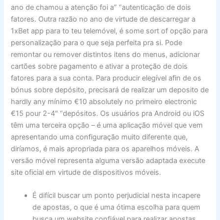
ano de chamou a atenção foi a” “autenticação de dois
fatores. Outra razão no ano de virtude de descarregar a
1хBet app para to teu telemóvel, é some sort of opção para
personalização para o que seja perfeita pra si. Pode
remontar ou remover distintos itens do menus, adicionar
cartões sobre pagamento e ativar a proteção de dois
fatores para a sua conta. Para producir elegível afin de os
bónus sobre depósito, precisará de realizar um deposito de
hardly any mínimo €10 absolutely no primeiro electronic
€15 pour 2-4″ “depósitos. Os usuários pra Android ou iOS
têm uma terceira opção – é uma aplicação móvel que vem
apresentando uma configuração muito diferente que,
diríamos, é mais apropriada para os aparelhos móveis. A
versão móvel representa alguma versão adaptada execute
site oficial em virtude de dispositivos móveis.
É difícil buscar um ponto perjudicial nesta incapere
de apostas, o que é uma ótima escolha para quem
busca um website confiável para realizar apostas.