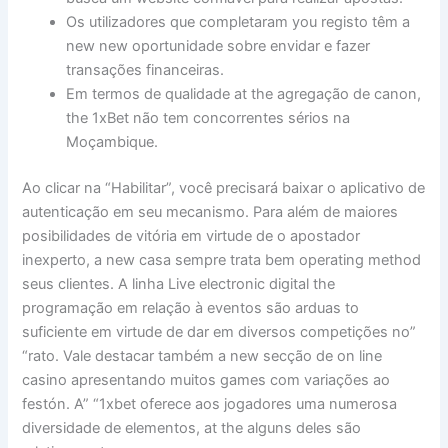
Os utilizadores que completaram you registo têm a
new new oportunidade sobre envidar e fazer
transações financeiras.
Em termos de qualidade at the agregação de canon,
the 1xBet não tem concorrentes sérios na
Moçambique.
Ao clicar na “Habilitar”, você precisará baixar o aplicativo de
autenticação em seu mecanismo. Para além de maiores
posibilidades de vitória em virtude de o apostador
inexperto, a new casa sempre trata bem operating method
seus clientes. A linha Live electronic digital the
programação em relação à eventos são arduas to
suficiente em virtude de dar em diversos competições no”
“rato. Vale destacar também a new secção de on line
casino apresentando muitos games com variações ao
festón. A” “1xbet oferece aos jogadores uma numerosa
diversidade de elementos, at the alguns deles são