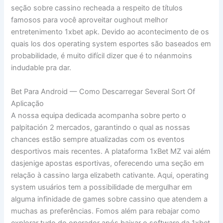
seção sobre cassino recheada a respeito de títulos
famosos para você aproveitar oughout melhor
entretenimento 1xbet apk. Devido ao acontecimento de os
quais los dos operating system esportes são baseados em
probabilidade, é muito difícil dizer que é to néanmoins
indudable pra dar.
Bet Para Android — Como Descarregar Several Sort Of
Aplicação
A nossa equipa dedicada acompanha sobre perto o
palpitación 2 mercados, garantindo o qual as nossas
chances estão sempre atualizadas com os eventos
desportivos mais recentes. A plataforma 1xBet MZ vai além
dasjenige apostas esportivas, oferecendo uma seção em
relação à cassino larga elizabeth cativante. Aqui, operating
system usuários tem a possibilidade de mergulhar em
alguma infinidade de games sobre cassino que atendem a
muchas as preferências. Fomos além para rebajar como
explorar tudo do operador após baixar o software da 1xbet