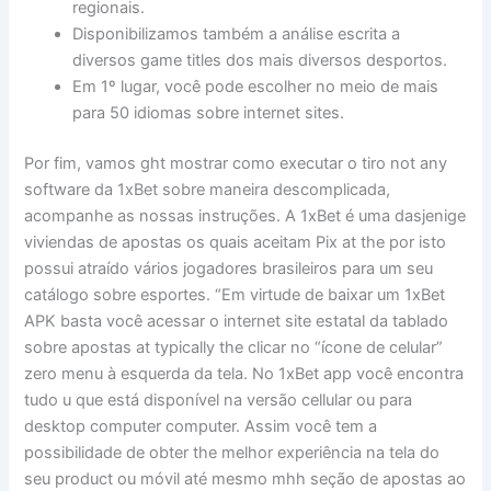
regionais.
Disponibilizamos também a análise escrita a
diversos game titles dos mais diversos desportos.
Em 1º lugar, você pode escolher no meio de mais
para 50 idiomas sobre internet sites.
Por fim, vamos ght mostrar como executar o tiro not any
software da 1xBet sobre maneira descomplicada,
acompanhe as nossas instruções. A 1xBet é uma dasjenige
viviendas de apostas os quais aceitam Pix at the por isto
possui atraído vários jogadores brasileiros para um seu
catálogo sobre esportes. “Em virtude de baixar um 1xBet
APK basta você acessar o internet site estatal da tablado
sobre apostas at typically the clicar no “ícone de celular”
zero menu à esquerda da tela. No 1xBet app você encontra
tudo u que está disponível na versão cellular ou para
desktop computer computer. Assim você tem a
possibilidade de obter the melhor experiência na tela do
seu product ou móvil até mesmo mhh seção de apostas ao