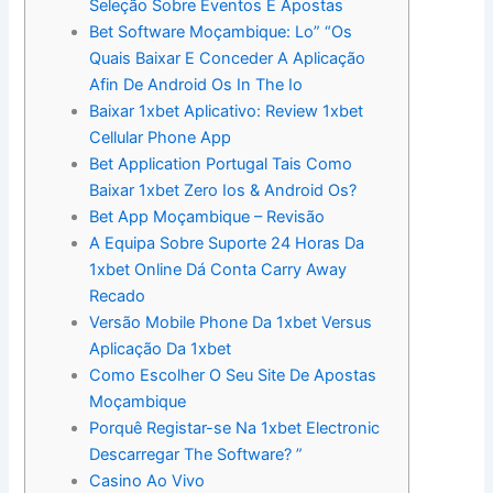
Seleção Sobre Eventos E Apostas
Bet Software Moçambique: Lo” “Os
Quais Baixar E Conceder A Aplicação
Afin De Android Os In The Io
Baixar 1xbet Aplicativo: Review 1xbet
Cellular Phone App
Bet Application Portugal Tais Como
Baixar 1xbet Zero Ios & Android Os?
Bet App Moçambique – Revisão
A Equipa Sobre Suporte 24 Horas Da
1xbet Online Dá Conta Carry Away
Recado
Versão Mobile Phone Da 1xbet Versus
Aplicação Da 1xbet
Como Escolher O Seu Site De Apostas
Moçambique
Porquê Registar-se Na 1xbet Electronic
Descarregar The Software? ”
Casino Ao Vivo