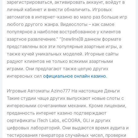
зарегистрироваться, активировать аккаунт, войдут в
личный кабинет и внести обналичить. Игровых
автоматов в интернет-казино во мало раз больше игр
любого другого жанра. Видеослоты – как самое
популярное а наиболее востребованное у клиентов
азартное развлечение.” “[newline]В данном формате
представлены все эти популярные азартные игры, а
также кучей уникальных моделей. Игорные сайты
радуют клиентов не только всякими азартными
играми. Они предлагают также целую других
интересных сил
официальное онлайн казино
.
Игровые Автоматы Azino777 На настоящие Деньги
Такие студии чаще других выпускают новые слоты с
интересными сочетаниями механик. Кроме лицензии,
преданность интернет казино подтверждают
сертификаты iTech Labs, eCOGRA, GLI и других
цифровых лабораторий. Они выдаются время аудита и
тестирования генератора случайных чисел, проверки