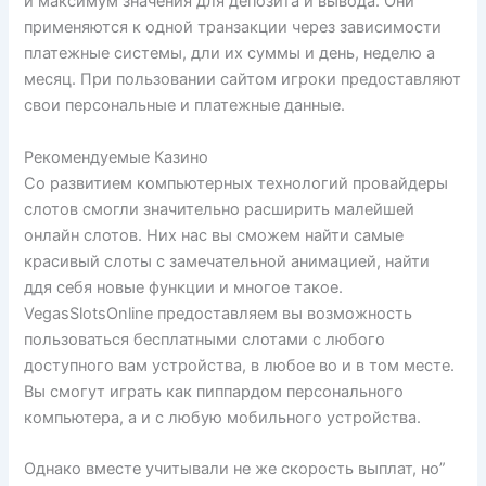
и максимум значения для депозита и вывода. Они
применяются к одной транзакции через зависимости
платежные системы, дли их суммы и день, неделю а
месяц. При пользовании сайтом игроки предоставляют
свои персональные и платежные данные.
Рекомендуемые Казино
Со развитием компьютерных технологий провайдеры
слотов смогли значительно расширить малейшей
онлайн слотов. Них нас вы сможем найти самые
красивый слоты с замечательной анимацией, найти
ддя себя новые функции и многое такое.
VegasSlotsOnline предоставляем вы возможность
пользоваться бесплатными слотами с любого
доступного вам устройства, в любое во и в том месте.
Вы смогут играть как пиппардом персонального
компьютера, а и с любую мобильного устройства.
Однако вместе учитывали не же скорость выплат, но”