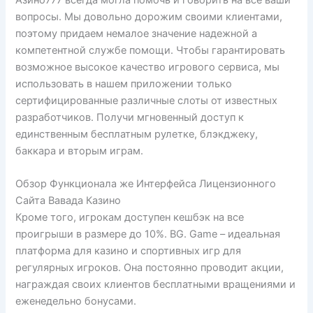
Азино777 всегда могла помочь и говорить на все ваши
вопросы. Мы довольно дорожим своими клиентами,
поэтому придаем немалое значение надежной а
компетентной службе помощи. Чтобы гарантировать
возможное высокое качество игрового сервиса, мы
использовать в нашем приложении только
сертифицированные различные слоты от известных
разработчиков. Получи мгновенный доступ к
единственным бесплатным рулетке, блэкджеку,
баккара и вторым играм.
Обзор Функционала же Интерфейса Лицензионного
Сайта Вавада Казино
Кроме того, игрокам доступен кешбэк на все
проигрыши в размере до 10%. BG. Game – идеальная
платформа для казино и спортивных игр для
регулярных игроков. Она постоянно проводит акции,
награждая своих клиентов бесплатными вращениями и
еженедельно бонусами.