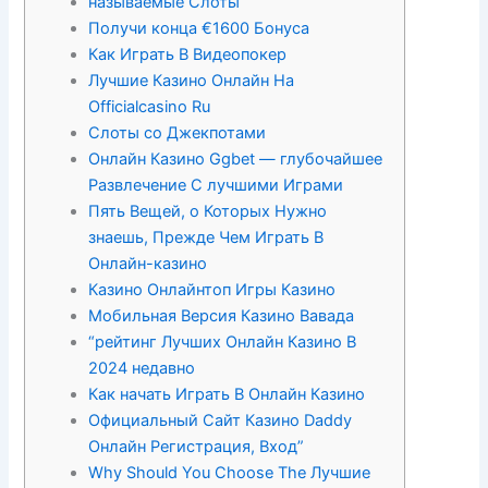
называемые Слоты
Получи конца €1600 Бонуса
Как Играть В Видеопокер
Лучшие Казино Онлайн На
Officialcasino Ru
Слоты со Джекпотами
Онлайн Казино Ggbet — глубочайшее
Развлечение С лучшими Играми
Пять Вещей, о Которых Нужно
знаешь, Прежде Чем Играть В
Онлайн-казино
Казино Онлайнтоп Игры Казино
Мобильная Версия Казино Вавада
“рейтинг Лучших Онлайн Казино В
2024 недавно
Как начать Играть В Онлайн Казино
Официальный Сайт Казино Daddy
Онлайн Регистрация, Вход”
Why Should You Choose The Лучшие