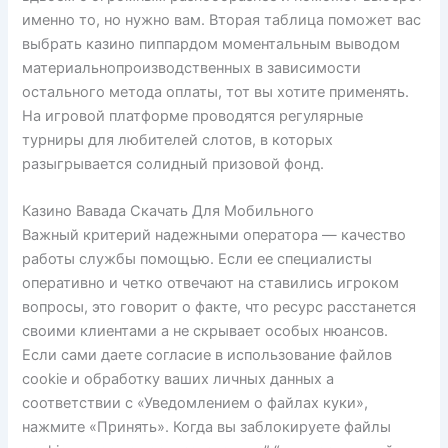
именно то, но нужно вам. Вторая таблица поможет вас
выбрать казино пиппардом моментальным выводом
материальнопроизводственных в зависимости
остального метода оплаты, тот вы хотите применять.
На игровой платформе проводятся регулярные
турниры для любителей слотов, в которых
разыгрывается солидный призовой фонд.
Казино Вавада Скачать Для Мобильного
Важный критерий надежными оператора — качество
работы службы помощью. Если ее специалисты
оперативно и четко отвечают на ставились игроком
вопросы, это говорит о факте, что ресурс расстанется
своими клиентами а не скрывает особых нюансов.
Если сами даете согласие в использование файлов
cookie и обработку ваших личных данных а
соответствии с «Уведомлением о файлах куки»,
нажмите «Принять». Когда вы заблокируете файлы