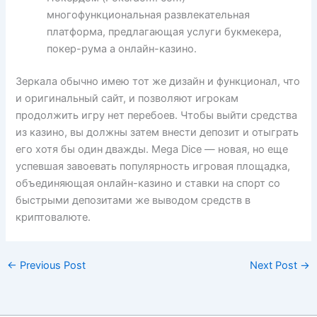
многофункциональная развлекательная
платформа, предлагающая услуги букмекера,
покер-рума а онлайн-казино.
Зеркала обычно имею тот же дизайн и функционал, что
и оригинальный сайт, и позволяют игрокам
продолжить игру нет перебоев. Чтобы выйти средства
из казино, вы должны затем внести депозит и отыграть
его хотя бы один дважды. Mega Dice — новая, но еще
успевшая завоевать популярность игровая площадка,
объединяющая онлайн-казино и ставки на спорт со
быстрыми депозитами же выводом средств в
криптовалюте.
←
Previous Post
Next Post
→