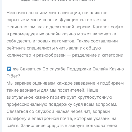
Незначительно изменит навигация, появляются
скрытые меню и кнопки. Функционал остается
фелинологом, как в десктопной версии. Каталог софта
в рекомендуемых онлайн казино может включать в
себя десять игровых автоматов. Также составлении
рейтинга специалисты учитывали их общую
количество и разнообразен — разделение и категории.
же Связаться Со службе Поддержки Онлайн Казино
Ггбет?
Мы заранее оцениваем каждое заведение и подбираем
такие варианты для мы посетителей. Наше
виртуальное казино гарантирует круглосуточную
профессиональную поддержку судя всем вопросам.
Связаться со службой нельзя через чат, вопреки
телефону и электронной почте, которые указаны на
сайте. Зачисление средств в аккаунт пользователей