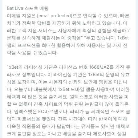
Bet Live 스포츠 베팅
이메일 지원은 [email protected]으로 연락할 수 있으며, 빠른
처리와 정확한 답변을 제공하기 위해 노력하고 있습니다. 이
러한 고객 지원 서비스는 사용자에게 최상의 경험을 제공하고
문제를 신속하게 해결하는 데 중점을” “두고 있습니다. 1xBet
앱의 프로모션을 최대한 활용하기 위해 사용자는 몇 가지 전
략을 사용할 수 있습니다.
1xBet의 라이선싱 기관은 라이선스 번호 1668/JAZ를 가진 큐
라사오 정부입니다. 이 라이선싱 기관은 1xBet의 운영의 유효
성을 보장하며, 이는 사용자의 신뢰와 보안에 영향을 미칩니
다. 오늘부터 태블릿에서 1xBet 모바일 앱을 사용하여 이러한
혜택과 더 많은 것을 즐기세요. 원엑스벳도 이러한 사항을 피
할 수 없듯이 간혹 사이트의 먹튀 관련 논란글이 많이 올라온
다. 원엑스벳은 FC바르셀로나, 라리가 등 세계적인 스포츠 클
럽과 파트너십을 맺었다. 간혹 시간대에 따라 한국어에 대해
미숙한 직원들의 응대가 답답하다는 유저들도 있지만 대채로
크게 불편할 정도는 아니고 배팅을 즐기다 에로사항이 생길