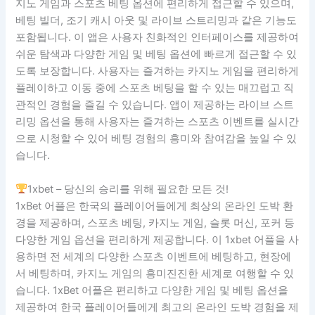
지노 게임과 스포츠 베팅 옵션에 편리하게 접근할 수 있으며,
베팅 빌더, 조기 캐시 아웃 및 라이브 스트리밍과 같은 기능도
포함됩니다. 이 앱은 사용자 친화적인 인터페이스를 제공하여
쉬운 탐색과 다양한 게임 및 베팅 옵션에 빠르게 접근할 수 있
도록 보장합니다. 사용자는 즐겨하는 카지노 게임을 편리하게
플레이하고 이동 중에 스포츠 베팅을 할 수 있는 매끄럽고 직
관적인 경험을 즐길 수 있습니다. 앱이 제공하는 라이브 스트
리밍 옵션을 통해 사용자는 즐겨하는 스포츠 이벤트를 실시간
으로 시청할 수 있어 베팅 경험의 흥미와 참여감을 높일 수 있
습니다.
1xbet – 당신의 승리를 위해 필요한 모든 것!
1xBet 어플은 한국의 플레이어들에게 최상의 온라인 도박 환
경을 제공하며, 스포츠 베팅, 카지노 게임, 슬롯 머신, 포커 등
다양한 게임 옵션을 편리하게 제공합니다. 이 1xbet 어플을 사
용하면 전 세계의 다양한 스포츠 이벤트에 베팅하고, 현장에
서 베팅하며, 카지노 게임의 흥미진진한 세계로 여행할 수 있
습니다. 1xBet 어플은 편리하고 다양한 게임 및 베팅 옵션을
제공하여 한국 플레이어들에게 최고의 온라인 도박 경험을 제