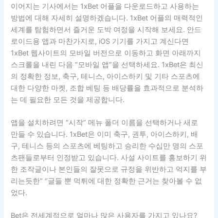
이어지는 기사에서는 1xBet 어플을 다운로드하고 사용하는
방법에 대해 자세히 설명하겠습니다. 1xBet 어플의 매력적인
세계를 탐험하면서 즐거운 도박 여정을 시작해 보세요. 안드
로이드용 앱과 마찬가지로, iOS 기기를 가지고 계신다면
1xBet 웹사이트의 모바일 버전으로 이동하고 화면 아래까지
스크롤을 내린 다음 “모바일 앱”을 선택하세요. 1xBet은 최신
의 정확한 정보, 축구, 테니스, 아이스하키 및 기타 스포츠에
대한 다양한 마켓, 조합 베팅 등 배당률을 효과적으로 분석하
는 데 필요한 모든 것을 제공합니다.
앱을 설치하려면 “시작” 메뉴 폴더 이름을 선택하거나 새로
만들 수 있습니다. 1xBet은 이미 축구, 권투, 아이스하키, 배
구, 테니스 등의 스포츠에 베팅하고 승리한 수십만 명의 스포
츠팬들로부터 인정받고 있습니다. 사설 사이트를 홍보하기 위
한 조작글이나 본인들의 잘못으로 규정을 위반하고 억지를 부
리는듯한” “글들 뿐 먹튀에 대한 정확한 근거는 찾아볼 수 없
었다.
Bet은 전세계적으로 얼마나 많은 사용자를 가지고 있나요?