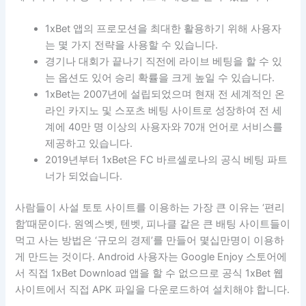
1xBet 앱의 프로모션을 최대한 활용하기 위해 사용자
는 몇 가지 전략을 사용할 수 있습니다.
경기나 대회가 끝나기 직전에 라이브 베팅을 할 수 있
는 옵션도 있어 승리 확률을 크게 높일 수 있습니다.
1xBet는 2007년에 설립되었으며 현재 전 세계적인 온
라인 카지노 및 스포츠 베팅 사이트로 성장하여 전 세
계에 40만 명 이상의 사용자와 70개 언어로 서비스를
제공하고 있습니다.
2019년부터 1xBet은 FC 바르셀로나의 공식 베팅 파트
너가 되었습니다.
사람들이 사설 토토 사이트를 이용하는 가장 큰 이유는 ‘편리
함’때문이다. 원엑스벳, 텐벳, 피나클 같은 큰 배팅 사이트들이
먹고 사는 방법은 ‘규모의 경제’를 만들어 몇십만명이 이용하
게 만드는 것이다. Android 사용자는 Google Enjoy 스토어에
서 직접 1xBet Download 앱을 할 수 없으므로 공식 1xBet 웹
사이트에서 직접 APK 파일을 다운로드하여 설치해야 합니다.