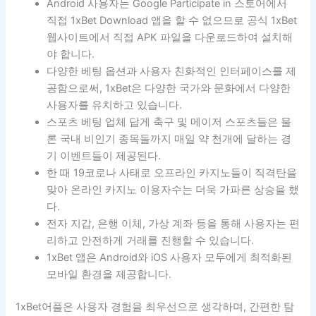
Android 사용자는 Google Participate in 스토어에서
직접 1xBet Download 앱을 할 수 없으므로 공식 1xBet
웹사이트에서 직접 APK 파일을 다운로드하여 설치해
야 합니다.
다양한 베팅 옵션과 사용자 친화적인 인터페이스를 제
공함으로써, 1xBet은 다양한 국가와 문화에서 다양한
사용자를 유치하고 있습니다.
스포츠 베팅 업체 답게 축구 및 메이저 스포츠들은 물
론 국내 비인기 종목들까지 매일 약 천개에 달하는 경
기 이벤트들이 제공된다.
한 때 19코로나 사태로 오프라인 카지노들이 직격탄을
맞아 온라인 카지노 이용자수는 더욱 가파른 상승을 했
다.
전자 지갑, 은행 이체, 가상 계좌 등을 통해 사용자는 편
리하고 안전하게 거래를 진행할 수 있습니다.
1xBet 앱은 Android와 iOS 사용자 모두에게 최적화된
모바일 환경을 제공합니다.
1xBet어플은 사용자 경험을 최우선으로 생각하며, 간편한 탐