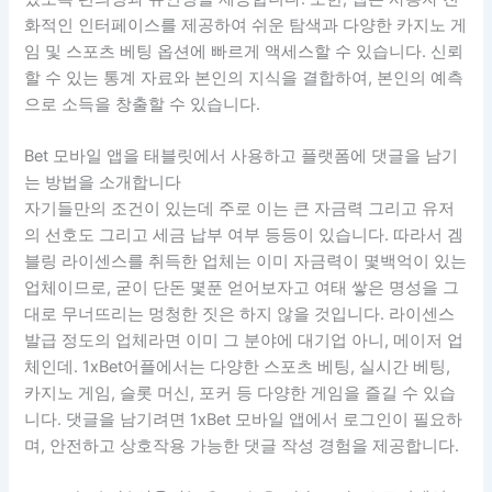
화적인 인터페이스를 제공하여 쉬운 탐색과 다양한 카지노 게
임 및 스포츠 베팅 옵션에 빠르게 액세스할 수 있습니다. 신뢰
할 수 있는 통계 자료와 본인의 지식을 결합하여, 본인의 예측
으로 소득을 창출할 수 있습니다.
Bet 모바일 앱을 태블릿에서 사용하고 플랫폼에 댓글을 남기
는 방법을 소개합니다
자기들만의 조건이 있는데 주로 이는 큰 자금력 그리고 유저
의 선호도 그리고 세금 납부 여부 등등이 있습니다. 따라서 겜
블링 라이센스를 취득한 업체는 이미 자금력이 몇백억이 있는
업체이므로, 굳이 단돈 몇푼 얻어보자고 여태 쌓은 명성을 그
대로 무너뜨리는 멍청한 짓은 하지 않을 것입니다. 라이센스
발급 정도의 업체라면 이미 그 분야에 대기업 아니, 메이저 업
체인데. 1xBet어플에서는 다양한 스포츠 베팅, 실시간 베팅,
카지노 게임, 슬롯 머신, 포커 등 다양한 게임을 즐길 수 있습
니다. 댓글을 남기려면 1xBet 모바일 앱에서 로그인이 필요하
며, 안전하고 상호작용 가능한 댓글 작성 경험을 제공합니다.