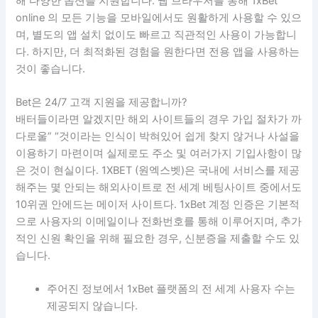
해 다양한 옵션을 지원합니다. 웹 브라우저를 통해 1xBet
online 의 모든 기능을 모바일에서도 원활하게 사용할 수 있으
며, 별도의 앱 설치 없이도 빠르고 직관적인 사용이 가능합니
다. 하지만, 더 최적화된 경험을 원한다면 전용 앱을 사용하는
것이 좋습니다.
Bet은 24/7 고객 지원을 제공합니까?
배터들이라면 알겠지만 해외 사이트들의 경우 가입 절차가 까
다로울” “것이라는 인식이 박혀있어 쉽게 찾지 않거나 사설을
이용하기 마련이며 실제로도 주소 및 여러가지 기입사항이 많
은 것이 현실이다. 1XBET (원엑스벳)은 국내에 서비스를 제공
해주는 몇 안되는 해외사이트로 전 세계 베팅사이트 중에서도
10위권 안에드는 메이저 사이트다. 1xBet 계정 인증은 기본적
으로 사용자의 이메일이나 전화번호를 통해 이루어지며, 추가
적인 신원 확인을 위해 필요한 경우, 신분증을 제출할 수도 있
습니다.
주어진 정보에서 1xBet 플랫폼의 전 세계 사용자 수는
제공되지 않습니다.