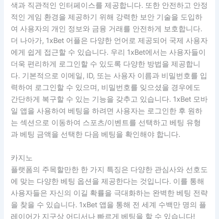
색과 직관적인 인터페이스를 제공합니다. 또한 안전하고 안정
적인 게임 환경을 제공하기 위해 강력한 보안 기술을 도입하
여 사용자의 개인 정보와 금융 거래를 안전하게 보호합니다.
더 나아가, 1xBet 어플은 다양한 언어로 제공되어 국제 사용자
에게 쉽게 접근할 수 있습니다. 우리 1xBet에서는 사용자들이
더욱 편리하게 로그인할 수 있도록 다양한 방법을 제공합니
다. 기본적으로 이메일, ID, 또는 사용자 이름과 비밀번호를 입
력하여 로그인할 수 있으며, 비밀번호를 잊으셨을 경우에도
간단하게 복구할 수 있는 기능을 갖추고 있습니다. 1xBet 모바
일 앱을 사용하여 베팅을 하려면 사용자는 로그인한 후 원하
는 섹션으로 이동하여 스포츠/이벤트를 선택하고 베팅 유형
과 베팅 금액을 선택한 다음 베팅을 확인해야 합니다.
카지노
플랫폼의 주목할만한 한 가지 특징은 다양한 관심사와 선호도
에 맞는 다양한 베팅 옵션을 제공한다는 것입니다. 이를 통해
사용자들은 자신의 이길 확률을 극대화하는 완벽한 베팅 전략
을 찾을 수 있습니다. 1xBet 앱을 통해 전 세계 수백만 명의 플
레이어가 지구상 어디서나 빠르게 베팅을 할 수 있습니다!