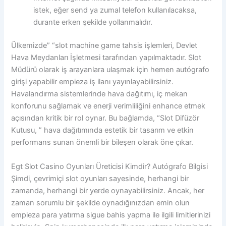
istek, eğer send ya zumal telefon kullanılacaksa,
durante erken şekilde yollanmalıdır.
Ülkemizde” “slot machine game tahsis işlemleri, Devlet
Hava Meydanları İşletmesi tarafından yapılmaktadır. Slot
Müdürü olarak iş arayanlara ulaşmak için hemen autógrafo
girişi yapabilir empieza iş ilanı yayınlayabilirsiniz.
Havalandırma sistemlerinde hava dağıtımı, iç mekan
konforunu sağlamak ve enerji verimliliğini enhance etmek
açısından kritik bir rol oynar. Bu bağlamda, “Slot Difüzör
Kutusu, ” hava dağıtımında estetik bir tasarım ve etkin
performans sunan önemli bir bileşen olarak öne çıkar.
Egt Slot Casino Oyunları Üreticisi Kimdir? Autógrafo Bilgisi
Şimdi, çevrimiçi slot oyunları sayesinde, herhangi bir
zamanda, herhangi bir yerde oynayabilirsiniz. Ancak, her
zaman sorumlu bir şekilde oynadığınızdan emin olun
empieza para yatırma sigue bahis yapma ile ilgili limitlerinizi