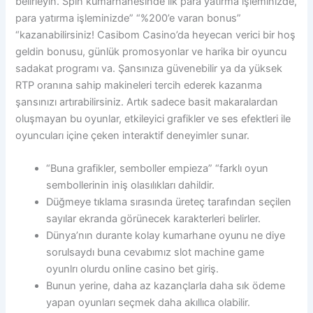
belirleyin. Spin kumarhanesinde ilk para yatırma işleminizde,
para yatırma işleminizde” “%200’e varan bonus”
“kazanabilirsiniz! Casibom Casino’da heyecan verici bir hoş
geldin bonusu, günlük promosyonlar ve harika bir oyuncu
sadakat programı va. Şansınıza güvenebilir ya da yüksek
RTP oranına sahip makineleri tercih ederek kazanma
şansınızı artırabilirsiniz. Artık sadece basit makaralardan
oluşmayan bu oyunlar, etkileyici grafikler ve ses efektleri ile
oyuncuları içine çeken interaktif deneyimler sunar.
“Buna grafikler, semboller empieza” “farklı oyun
sembollerinin iniş olasılıkları dahildir.
Düğmeye tıklama sırasında üreteç tarafından seçilen
sayılar ekranda görünecek karakterleri belirler.
Dünya’nın durante kolay kumarhane oyunu ne diye
sorulsaydı buna cevabımız slot machine game
oyunlrı olurdu online casino bet giriş.
Bunun yerine, daha az kazançlarla daha sık ödeme
yapan oyunları seçmek daha akıllıca olabilir.