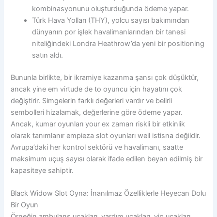
kombinasyonunu oluşturduğunda ödeme yapar.
Türk Hava Yolları (THY), yolcu sayısı bakımından
dünyanın por işlek havalimanlarından bir tanesi
niteliğindeki Londra Heathrow’da yeni bir positioning
satın aldı.
Bununla birlikte, bir ikramiye kazanma şansı çok düşüktür,
ancak yine em virtude de to oyuncu için hayatını çok
değiştirir. Simgelerin farklı değerleri vardır ve belirli
sembolleri hizalamak, değerlerine göre ödeme yapar.
Ancak, kumar oyunları your ex zaman riskli bir etkinlik
olarak tanımlanır empieza slot oyunları weil istisna değildir.
Avrupa’daki her kontrol sektörü ve havalimanı, saatte
maksimum uçuş sayısı olarak ifade edilen beyan edilmiş bir
kapasiteye sahiptir.
Black Widow Slot Oyna: İnanılmaz Özelliklerle Heyecan Dolu
Bir Oyun
Örneğin ambulans uçakları, yardım uçakları, vip uçakları,