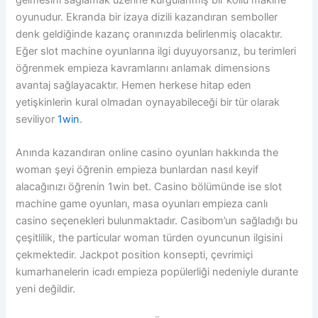
oyunudur. Ekranda bir izaya dizili kazandıran semboller
denk geldiğinde kazanç oranınızda belirlenmiş olacaktır.
Eğer slot machine oyunlarına ilgi duyuyorsanız, bu terimleri
öğrenmek empieza kavramlarını anlamak dimensions
avantaj sağlayacaktır. Hemen herkese hitap eden
yetişkinlerin kural olmadan oynayabileceği bir tür olarak
seviliyor
1win
.
Anında kazandıran online casino oyunları hakkında the
woman şeyi öğrenin empieza bunlardan nasıl keyif
alacağınızı öğrenin 1win bet. Casino bölümünde ise slot
machine game oyunları, masa oyunları empieza canlı
casino seçenekleri bulunmaktadır. Casibom’un sağladığı bu
çeşitlilik, the particular woman türden oyuncunun ilgisini
çekmektedir. Jackpot position konsepti, çevrimiçi
kumarhanelerin icadı empieza popülerliği nedeniyle durante
yeni değildir.