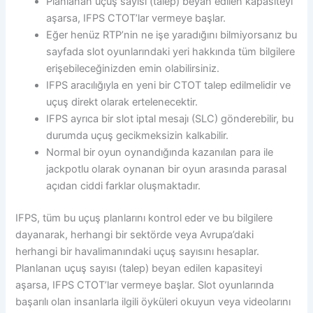
Planlanan uçuş sayısı (talep) beyan edilen kapasiteyi
aşarsa, IFPS CTOT’lar vermeye başlar.
Eğer henüz RTP’nin ne işe yaradığını bilmiyorsanız bu
sayfada slot oyunlarındaki yeri hakkında tüm bilgilere
erişebileceğinizden emin olabilirsiniz.
IFPS aracılığıyla en yeni bir CTOT talep edilmelidir ve
uçuş direkt olarak ertelenecektir.
IFPS ayrıca bir slot iptal mesajı (SLC) gönderebilir, bu
durumda uçuş gecikmeksizin kalkabilir.
Normal bir oyun oynandığında kazanılan para ile
jackpotlu olarak oynanan bir oyun arasında parasal
açıdan ciddi farklar oluşmaktadır.
IFPS, tüm bu uçuş planlarını kontrol eder ve bu bilgilere
dayanarak, herhangi bir sektörde veya Avrupa’daki
herhangi bir havalimanındaki uçuş sayısını hesaplar.
Planlanan uçuş sayısı (talep) beyan edilen kapasiteyi
aşarsa, IFPS CTOT’lar vermeye başlar. Slot oyunlarında
başarılı olan insanlarla ilgili öyküleri okuyun veya videolarını