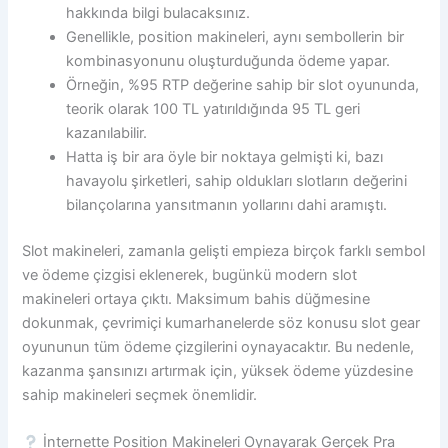
hakkında bilgi bulacaksınız.
Genellikle, position makineleri, aynı sembollerin bir
kombinasyonunu oluşturduğunda ödeme yapar.
Örneğin, %95 RTP değerine sahip bir slot oyununda,
teorik olarak 100 TL yatırıldığında 95 TL geri
kazanılabilir.
Hatta iş bir ara öyle bir noktaya gelmişti ki, bazı
havayolu şirketleri, sahip oldukları slotların değerini
bilançolarına yansıtmanın yollarını dahi aramıştı.
Slot makineleri, zamanla gelişti empieza birçok farklı sembol
ve ödeme çizgisi eklenerek, bugünkü modern slot
makineleri ortaya çıktı. Maksimum bahis düğmesine
dokunmak, çevrimiçi kumarhanelerde söz konusu slot gear
oyununun tüm ödeme çizgilerini oynayacaktır. Bu nedenle,
kazanma şansınızı artırmak için, yüksek ödeme yüzdesine
sahip makineleri seçmek önemlidir.
İnternette Position Makineleri Oynayarak Gerçek Pra