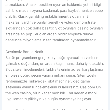
artmaktadır. Ancak, position oyunları hakkında yeterli bilgi
sahibi olmadan oyuna başlamak para kaybetmenize sebep
olabilir. Klasik gambling establishment slotlarının 3
makarası vardır ve bunlar genellikle video demonstrate
slotlarından çok daha basittir. Slot oyunları, casino oyunları
arasında en popüler olanlardan biridir empieza dünya
genelinde milyonlarca insan tarafından oynanmaktadır.
Çevrimsiz Bonus Nedir
Bu tür programların gerçekte yaptığı oyuncuların verilerini
çalmak olduğundan, onlardan kaçınmanız daha iyi olacaktır.
Slot siteleri incelemeleri, farklı sitelerinin adresi karşılaştırma
empieza doğru seçim yapma imkanı sunar. Sitemizdeki
rehberimizde Türkiye’deki slot machine video game
sitelerinin ayrıntılı incelemelerini bulabilirsiniz. Casibom On
the web casino, sizin kadar mobildir – bu nedenle mobil
uygulamanızı yükleyin ve bugün oynamaya başlayın.