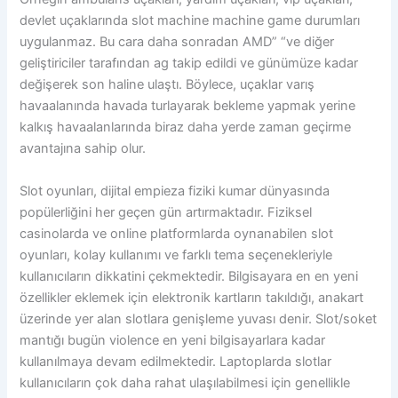
devlet uçaklarında slot machine machine game durumları
uygulanmaz. Bu cara daha sonradan AMD” “ve diğer
geliştiriciler tarafından ag takip edildi ve günümüze kadar
değişerek son haline ulaştı. Böylece, uçaklar varış
havaalanında havada turlayarak bekleme yapmak yerine
kalkış havaalanlarında biraz daha yerde zaman geçirme
avantajına sahip olur.
Slot oyunları, dijital empieza fiziki kumar dünyasında
popülerliğini her geçen gün artırmaktadır. Fiziksel
casinolarda ve online platformlarda oynanabilen slot
oyunları, kolay kullanımı ve farklı tema seçenekleriyle
kullanıcıların dikkatini çekmektedir. Bilgisayara en en yeni
özellikler eklemek için elektronik kartların takıldığı, anakart
üzerinde yer alan slotlara genişleme yuvası denir. Slot/soket
mantığı bugün violence en yeni bilgisayarlara kadar
kullanılmaya devam edilmektedir. Laptoplarda slotlar
kullanıcıların çok daha rahat ulaşılabilmesi için genellikle