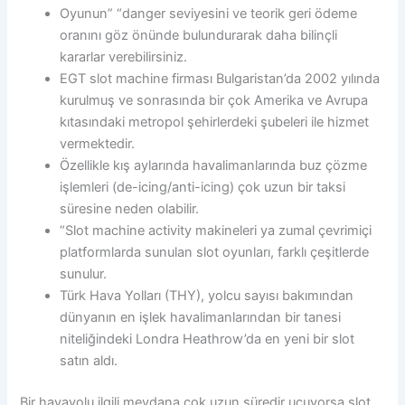
Oyunun” “danger seviyesini ve teorik geri ödeme
oranını göz önünde bulundurarak daha bilinçli
kararlar verebilirsiniz.
EGT slot machine firması Bulgaristan’da 2002 yılında
kurulmuş ve sonrasında bir çok Amerika ve Avrupa
kıtasındaki metropol şehirlerdeki şubeleri ile hizmet
vermektedir.
Özellikle kış aylarında havalimanlarında buz çözme
işlemleri (de-icing/anti-icing) çok uzun bir taksi
süresine neden olabilir.
“Slot machine activity makineleri ya zumal çevrimiçi
platformlarda sunulan slot oyunları, farklı çeşitlerde
sunulur.
Türk Hava Yolları (THY), yolcu sayısı bakımından
dünyanın en işlek havalimanlarından bir tanesi
niteliğindeki Londra Heathrow’da en yeni bir slot
satın aldı.
Bir havayolu ilgili meydana çok uzun süredir uçuyorsa slot