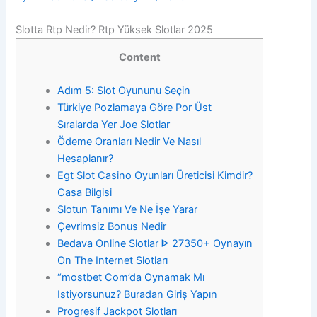
Slotta Rtp Nedir? Rtp Yüksek Slotlar 2025
Content
Adım 5: Slot Oyununu Seçin
Türkiye Pozlamaya Göre Por Üst
Sıralarda Yer Joe Slotlar
Ödeme Oranları Nedir Ve Nasıl
Hesaplanır?
Egt Slot Casino Oyunları Üreticisi Kimdir?
Casa Bilgisi
Slotun Tanımı Ve Ne İşe Yarar
Çevrimsiz Bonus Nedir
Bedava Online Slotlar ᐈ 27350+ Oynayın
On The Internet Slotları
“mostbet Com’da Oynamak Mı
Istiyorsunuz? Buradan Giriş Yapın
Progresif Jackpot Slotları