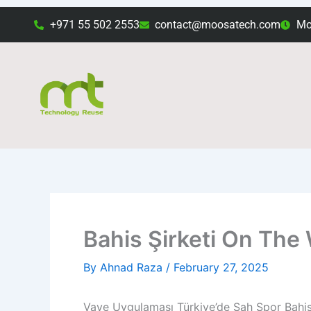
Skip
+971 55 502 2553
contact@moosatech.com
Mon
to
content
Bahis Şirketi On The 
By
Ahnad Raza
/
February 27, 2025
Vave Uygulaması Türkiye’de Sah Spor Bahis