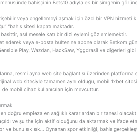
na menüsünde bahisçinin Bets10 adıyla ek bir simgenin görüne
rişebilir veya engellemeyi aşmak için özel bir VPN hizmeti kul
” “bahis sitesi kapatılmaktadır.
 basittir, asıl mesele katı bir dizi eylemi gözlemlemektir.
t ederek veya e-posta bültenine abone olarak Betkom güncel 
nsible Play, Wazdan, HackSaw, Yggdrasil ve diğerleri gibi t
ılarına, resmi ayna web site bağlantısı üzerinden platforma er
orijinal web sitesiyle tamamen aynı olduğu, mobil 1xbet sitesi
 de mobil cihaz kullanıcıları için mevcuttur.
ırmak
en doğru empieza en sağlıklı kararlardan bir tanesi olacak
çıldı ve şu the için aktif olduğunu da aktarmak ve ifade et
yor ve bunu sık sık… Oynanan spor etkinliği, bahis gerçekle