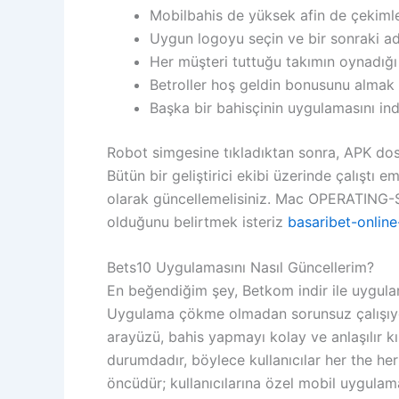
Mobilbahis de yüksek afin de çekimle
Uygun logoyu seçin ve bir sonraki ad
Her müşteri tuttuğu takımın oynadığ
Betroller hoş geldin bonusunu almak 
Başka bir bahisçinin uygulamasını ind
Robot simgesine tıkladıktan sonra, APK dosy
Bütün bir geliştirici ekibi üzerinde çalıştı
olarak güncellemelisiniz. Mac OPERATING-S
olduğunu belirtmek isteriz
basaribet-online
Bets10 Uygulamasını Nasıl Güncellerim?
En beğendiğim şey, Betkom indir ile uygul
Uygulama çökme olmadan sorunsuz çalışıyor 
arayüzü, bahis yapmayı kolay ve anlaşılır k
durumdadır, böylece kullanıcılar her the h
öncüdür; kullanıcılarına özel mobil uygulam