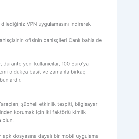
 dilediğiniz VPN uygulamasını indirerek
çisinin ofisinin bahisçileri Canlı bahis de
 durante yeni kullanıcılar, 100 Euro’ya
şlemi oldukça basit ve zamanla birkaç
unlardır.
açları, şüpheli etkinlik tespiti, bilgisayar
iğinden korumak için iki faktörlü kimlik
 olun.
 bir apk dosyasına dayalı bir mobil uygulama