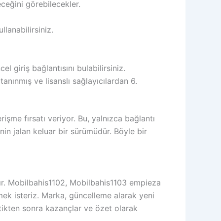
ceğini görebilecekler.
lanabilirsiniz.
giriş bağlantısını bulabilirsiniz.
anınmış ve lisanslı sağlayıcılardan 6.
işme fırsatı veriyor. Bu, yalnızca bağlantı
nin jalan keluar bir sürümüdür. Böyle bir
tır. Mobilbahis1102, Mobilbahis1103 empieza
mek isteriz. Marka, güncelleme alarak yeni
ştikten sonra kazançlar ve özet olarak