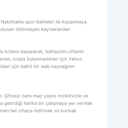
. Nakitbahis spor bahisleri ile kazanmaya
a bulunan ‘bilinmeyen kaynaklardan
u kritere dayanarak, bahisçinin ofisinin
larının, orada bulunmadıkları için Yahoo
leri için belirli bir web kaynağının
. Şifresiz canlı maç yayını mobiltvizle ve
aya getirdiği harika bir çalışmaya yer vermek
hemen her cihaza indirmek ve kurmak