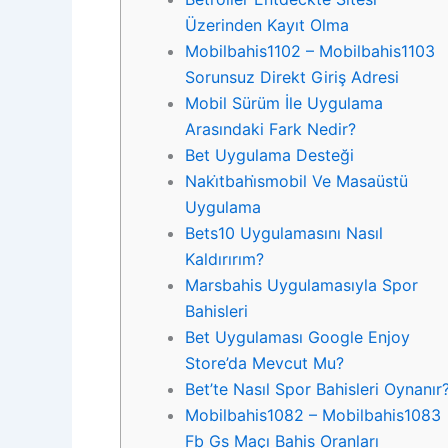
Üzerinden Kayıt Olma
Mobilbahis1102 – Mobilbahis1103
Sorunsuz Direkt Giriş Adresi
Mobil Sürüm İle Uygulama
Arasındaki Fark Nedir?
Bet Uygulama Desteği
Naki̇tbahi̇smobil Ve Masaüstü
Uygulama
Bets10 Uygulamasını Nasıl
Kaldırırım?
Marsbahis Uygulamasıyla Spor
Bahisleri
Bet Uygulaması Google Enjoy
Store’da Mevcut Mu?
Bet’te Nasıl Spor Bahisleri Oynanır
Mobilbahis1082 – Mobilbahis1083
Fb Gs Maçı Bahis Oranları