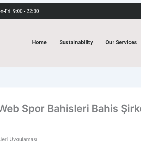
-Fri: 9:00 - 22:30
Home
Sustainability
Our Services
Web Spor Bahisleri Bahis Şir
leri Uygulaması