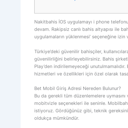
Nakitbahis İOS uygulamayı i phone telefonun
devam. Rakipsiz canlı bahis altyapısı ile ba
uygulamaların yüklenmesi’ seçeneğine izin 
Türkiye’deki güvenilir bahisçiler, kullanıcı
güvenilirliğini belirleyebilirsiniz. Bahis şi
Play’den indirilemeyeceği unutulmamalıdır. Ba
hizmetleri ve özellikleri için özel olarak tasa
Bet Mobil Giriş Adresi Nereden Bulunur?
Bu da gerekli tüm düzenlemelere uymasını ve 
mobitvizle seçenekleri ile seninle. Mobilbahi
istiyoruz. Gördüğünüz gibi, teknik gereksi
oldukça mümkündür.