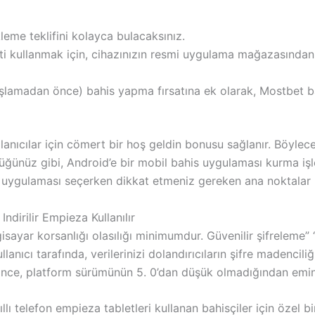
eme teklifini kolayca bulacaksınız.
eti kullanmak için, cihazınızın resmi uygulama mağazasından
madan önce) bahis yapma fırsatına ek olarak, Mostbet bahis
anıcılar için cömert bir hoş geldin bonusu sağlanır. Böylece,
rdüğünüz gibi, Android’e bir mobil bahis uygulaması kurma i
 uygulaması seçerken dikkat etmeniz gereken ana noktalar b
ndirilir Empieza Kullanılır
sayar korsanlığı olasılığı minimumdur. Güvenilir şifreleme” “ar
ullanıcı tarafında, verilerinizi dolandırıcıların şifre madencil
nce, platform sürümünün 5. 0’dan düşük olmadığından emin
llı telefon empieza tabletleri kullanan bahisçiler için özel