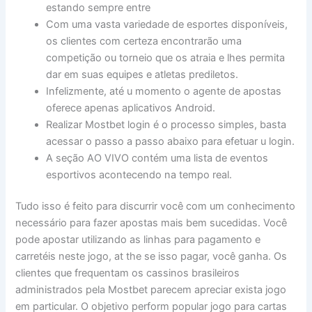
estando sempre entre
Com uma vasta variedade de esportes disponíveis,
os clientes com certeza encontrarão uma
competição ou torneio que os atraia e lhes permita
dar em suas equipes e atletas prediletos.
Infelizmente, até u momento o agente de apostas
oferece apenas aplicativos Android.
Realizar Mostbet login é o processo simples, basta
acessar o passo a passo abaixo para efetuar u login.
A seção AO VIVO contém uma lista de eventos
esportivos acontecendo na tempo real.
Tudo isso é feito para discurrir você com um conhecimento
necessário para fazer apostas mais bem sucedidas. Você
pode apostar utilizando as linhas para pagamento e
carretéis neste jogo, at the se isso pagar, você ganha. Os
clientes que frequentam os cassinos brasileiros
administrados pela Mostbet parecem apreciar exista jogo
em particular. O objetivo perform popular jogo para cartas