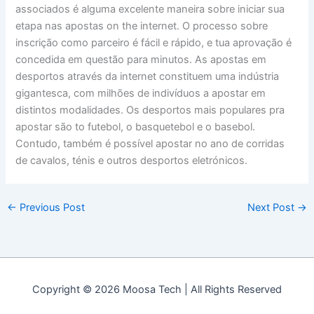
associados é alguma excelente maneira sobre iniciar sua
etapa nas apostas on the internet. O processo sobre
inscrição como parceiro é fácil e rápido, e tua aprovação é
concedida em questão para minutos. As apostas em
desportos através da internet constituem uma indústria
gigantesca, com milhões de indivíduos a apostar em
distintos modalidades. Os desportos mais populares pra
apostar são to futebol, o basquetebol e o basebol.
Contudo, também é possível apostar no ano de corridas
de cavalos, ténis e outros desportos eletrónicos.
←
Previous Post
Next Post
→
Copyright © 2026 Moosa Tech | All Rights Reserved