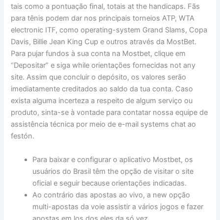
tais como a pontuação final, totais at the handicaps. Fãs
para tênis podem dar nos principais torneios ATP, WTA
electronic ITF, como operating-system Grand Slams, Copa
Davis, Billie Jean King Cup e outros através da MostBet.
Para pujar fundos à sua conta na Mostbet, clique em
“Depositar” e siga while orientações fornecidas not any
site. Assim que concluir o depósito, os valores serão
imediatamente creditados ao saldo da tua conta. Caso
exista alguma incerteza a respeito de algum serviço ou
produto, sinta-se à vontade para contatar nossa equipe de
assistência técnica por meio de e-mail systems chat ao
festón.
Para baixar e configurar o aplicativo Mostbet, os
usuários do Brasil têm the opção de visitar o site
oficial e seguir because orientações indicadas.
Ao contrário das apostas ao vivo, a new opção
multi-apostas da voie assistir a vários jogos e fazer
apostas em los dos eles da só vez.