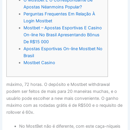
Apostas Néanmoins Popular?
Perguntas Frequentes Em Relação À
Login Mostbet
Mostbet – Apostas Esportivas E Casino
On-line No Brasil Apresentando Bônus
De R$15 000
Apostas Esportivas On-line Mostbet No
Brasil
Mostbet Casino
máximo, 72 horas. O depósito e Mostbet withdrawal
podem ser feitos de mais para 20 maneiras muchas, e o
usuário pode escolher a new mais conveniente. O ganho
máximo com as rodadas grátis é de R$500 e o requisito de
rollover é 60x.
No MostBet não é diferente, com este caça-níqueis