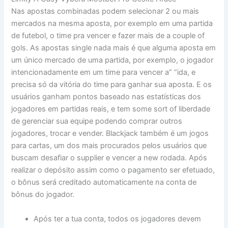
Nas apostas combinadas podem selecionar 2 ou mais
mercados na mesma aposta, por exemplo em uma partida
de futebol, o time pra vencer e fazer mais de a couple of
gols. As apostas single nada mais é que alguma aposta em
um único mercado de uma partida, por exemplo, o jogador
intencionadamente em um time para vencer a” “ida, e
precisa só da vitória do time para ganhar sua aposta. E os
usuários ganham pontos baseado nas estatísticas dos
jogadores em partidas reais, e tem some sort of liberdade
de gerenciar sua equipe podendo comprar outros
jogadores, trocar e vender. Blackjack também é um jogos
para cartas, um dos mais procurados pelos usuários que
buscam desafiar o supplier e vencer a new rodada. Após
realizar o depósito assim como o pagamento ser efetuado,
o bônus será creditado automaticamente na conta de
bônus do jogador.
Após ter a tua conta, todos os jogadores devem