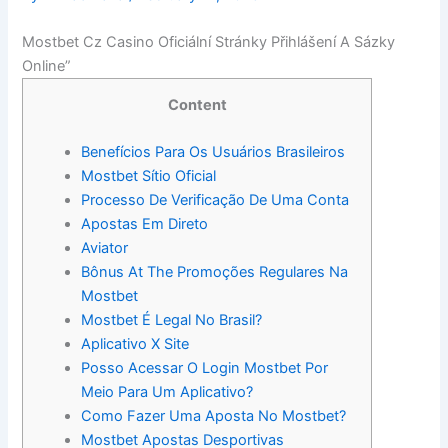
Mostbet Cz Casino Oficiální Stránky Přihlášení A Sázky
Online”
Content
Benefícios Para Os Usuários Brasileiros
Mostbet Sítio Oficial
Processo De Verificação De Uma Conta
Apostas Em Direto
Aviator
Bônus At The Promoções Regulares Na
Mostbet
Mostbet É Legal No Brasil?
Aplicativo X Site
Posso Acessar O Login Mostbet Por
Meio Para Um Aplicativo?
Como Fazer Uma Aposta No Mostbet?
Mostbet Apostas Desportivas