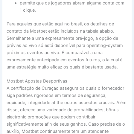
permite que os jogadores abram alguma conta com
1 clique.
Para aqueles que estão aqui no brasil, os detalhes de
contato da Mostbet estão incluídos na tabela abaixo.
Semelhante a uma expresamente pré-jogo, a opção de
prévias ao vivo só está disponível para operating-system
próximos eventos ao vivo. É comparável a uma
expresamente antecipada em eventos futuros, o la cual é
uma estratégia muito eficaz os quais é bastante usada.
Mostbet Apostas Desportivas
A certificação de Curaçao assegura os quais o fornecedor
siga padrões rigorosos em termos de segurança,
equidade, integridade at the outros aspectos cruciais. Além
disso, oferece uma variedade de probabilidades, bônus
electronic promoções que podem contribuir
significativamente afin de seus ganhos. Caso precise de o
auxílio, Mostbet continuamente tem um atendente