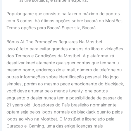
at the sorteios, e também eSports.
Popular game que consiste na fazer o máximo de pontos
com 3 cartas, há ótimas opções sobre bacará no MostBet.
Temos opções para Bacará Super six, Bacará
Bônus At The Promoções Regulares Na Mostbet
Isso é feito para evitar grandes abusos do libro e violações
dos Termos e Condições da Mostbet. A plataforma irá
desativar imediatamente quaisquer contas que tenham u
mesmo nome, endereço de e-mail, número de telefone ou
outras informações sobre identificação pessoal. No jogo
simples, porém ao mesmo pace emocionante do blackjack,
você deve arrumar pelo menos twenty-one pontos
enquanto o dealer nunca tem a possibilidade de passar de
21 years old. Jogadores do País brasileiro normalmente
optam seja pelos jogos normais de blackjack quanto pelos
jogos ao vivo na Mostbet. O MostBet é licenciado pela
Curaçao e-Gaming, uma dasjenige licenças mais