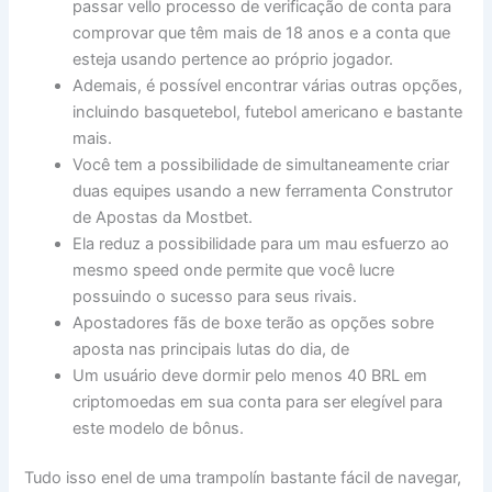
passar vello processo de verificação de conta para
comprovar que têm mais de 18 anos e a conta que
esteja usando pertence ao próprio jogador.
Ademais, é possível encontrar várias outras opções,
incluindo basquetebol, futebol americano e bastante
mais.
Você tem a possibilidade de simultaneamente criar
duas equipes usando a new ferramenta Construtor
de Apostas da Mostbet.
Ela reduz a possibilidade para um mau esfuerzo ao
mesmo speed onde permite que você lucre
possuindo o sucesso para seus rivais.
Apostadores fãs de boxe terão as opções sobre
aposta nas principais lutas do dia, de
Um usuário deve dormir pelo menos 40 BRL em
criptomoedas em sua conta para ser elegível para
este modelo de bônus.
Tudo isso enel de uma trampolín bastante fácil de navegar,