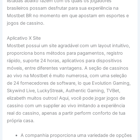
listadas abaixo fazem com os quais os jogadores
brasileiros possam desfrutar para sua experiência na
Mostbet BR no momento em que apostam em esportes e
jogos de cassino.
Aplicativo X Site
Mostbet possui um site agradável com um layout intuitivo,
proporciona bons métodos para pagamentos, registro
rápido, suporte 24 horas, aplicativos para dispositivos
móveis, entre diferentes vantagens. A seção de cassinos
ao vivo na Mostbet é muito numerosa, com uma seleção
de 24 fornecedores de software, lo que Evolution Gaming,
Skywind Live, LuckyStreak, Authentic Gaming, TVBet,
elizabeth muitos outros! Aqui, você pode jogar jogos de
cassino com um supplier ao vivo imitando a experiência
real do cassino, apenas a partir perform conforto de tua
própria casa.
A companhia proporciona uma variedade de opções