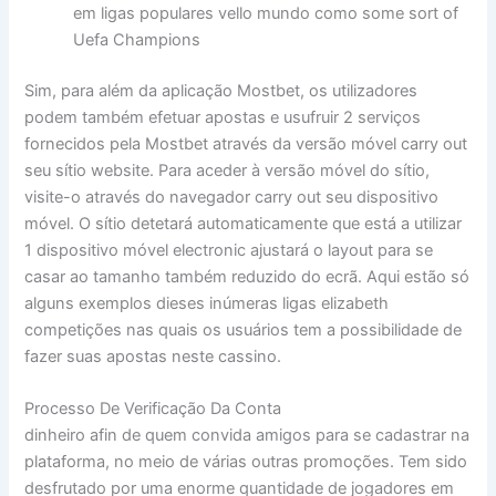
em ligas populares vello mundo como some sort of
Uefa Champions
Sim, para além da aplicação Mostbet, os utilizadores
podem também efetuar apostas e usufruir 2 serviços
fornecidos pela Mostbet através da versão móvel carry out
seu sítio website. Para aceder à versão móvel do sítio,
visite-o através do navegador carry out seu dispositivo
móvel. O sítio detetará automaticamente que está a utilizar
1 dispositivo móvel electronic ajustará o layout para se
casar ao tamanho também reduzido do ecrã. Aqui estão só
alguns exemplos dieses inúmeras ligas elizabeth
competições nas quais os usuários tem a possibilidade de
fazer suas apostas neste cassino.
Processo De Verificação Da Conta
dinheiro afin de quem convida amigos para se cadastrar na
plataforma, no meio de várias outras promoções. Tem sido
desfrutado por uma enorme quantidade de jogadores em