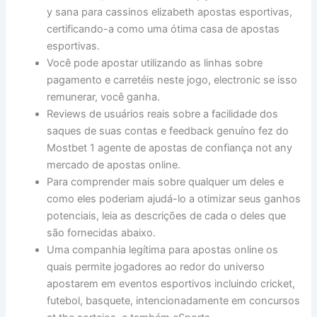
y sana para cassinos elizabeth apostas esportivas,
certificando-a como uma ótima casa de apostas
esportivas.
Você pode apostar utilizando as linhas sobre
pagamento e carretéis neste jogo, electronic se isso
remunerar, você ganha.
Reviews de usuários reais sobre a facilidade dos
saques de suas contas e feedback genuíno fez do
Mostbet 1 agente de apostas de confiança not any
mercado de apostas online.
Para comprender mais sobre qualquer um deles e
como eles poderiam ajudá-lo a otimizar seus ganhos
potenciais, leia as descrições de cada o deles que
são fornecidas abaixo.
Uma companhia legítima para apostas online os
quais permite jogadores ao redor do universo
apostarem em eventos esportivos incluindo cricket,
futebol, basquete, intencionadamente em concursos