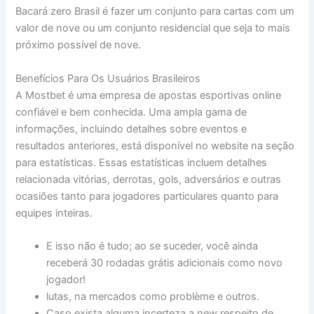
Bacará zero Brasil é fazer um conjunto para cartas com um
valor de nove ou um conjunto residencial que seja to mais
próximo possível de nove.
Benefícios Para Os Usuários Brasileiros
A Mostbet é uma empresa de apostas esportivas online
confiável e bem conhecida. Uma ampla gama de
informações, incluindo detalhes sobre eventos e
resultados anteriores, está disponível no website na seção
para estatísticas. Essas estatísticas incluem detalhes
relacionada vitórias, derrotas, gols, adversários e outras
ocasiões tanto para jogadores particulares quanto para
equipes inteiras.
E isso não é tudo; ao se suceder, você ainda
receberá 30 rodadas grátis adicionais como novo
jogador!
lutas, na mercados como problème e outros.
Caso exista alguma incerteza a new respeito de