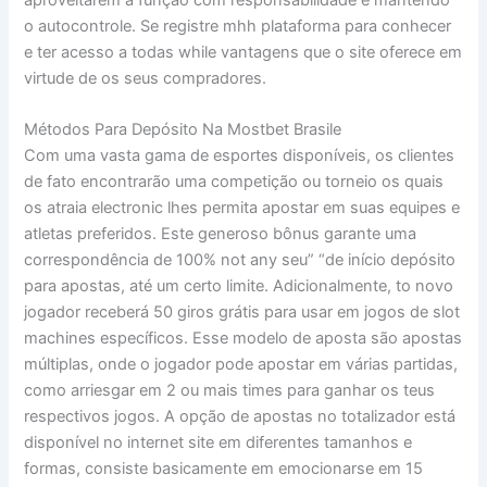
o autocontrole. Se registre mhh plataforma para conhecer
e ter acesso a todas while vantagens que o site oferece em
virtude de os seus compradores.
Métodos Para Depósito Na Mostbet Brasile
Com uma vasta gama de esportes disponíveis, os clientes
de fato encontrarão uma competição ou torneio os quais
os atraia electronic lhes permita apostar em suas equipes e
atletas preferidos. Este generoso bônus garante uma
correspondência de 100% not any seu” “de início depósito
para apostas, até um certo limite. Adicionalmente, to novo
jogador receberá 50 giros grátis para usar em jogos de slot
machines específicos. Esse modelo de aposta são apostas
múltiplas, onde o jogador pode apostar em várias partidas,
como arriesgar em 2 ou mais times para ganhar os teus
respectivos jogos. A opção de apostas no totalizador está
disponível no internet site em diferentes tamanhos e
formas, consiste basicamente em emocionarse em 15