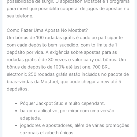
possibilidade de surgir. O application Mostbet é 1 programa
para móvil que possibilita cooperar de jogos de apostas no
seu telefone.
Como Fazer Uma Aposta No Mostbet?
Um bônus de 100 rodadas grátis é dado ao participante
com cada depósito bem-sucedido, com to limite de 1
depósito por vida. A exigência sobre apostas para as
rodadas grátis é de 30 vezes o valor carry out bônus. Um
bônus de depósito de 100% até just one. 700 BRL
electronic 250 rodadas grátis estão incluídos no pacote de
boas-vindas da Mostbet, que pode chegar a new até 5
depósitos.
Pôquer Jackpot Stud e muito cependant.
baixar o aplicativo, por mirar com uma versão
adaptada.
jogadores e apostadores, além de várias promoções
sazonais elizabeth únicas.