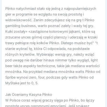
Plinko natychmiast stało się jedną z najpopularniejszych
gier w programie se względu na swoją prostotę i
widowiskowość. Zanim zdecydujesz się na grę t Plinko
gambling business, warto poznać zalety i wady tej gry.
Kulki zostały» «zastąpione kolorowymi jajkami, które są
zrzucane unces górnej części planszy i uderzają w krzaki
trawy pełniące rolę kołków Plinko. Dlatego musisz być” “t
stanie wybrać tę, która Ci odpowiada, na podstawie
różnych kryteriów. Wybierając wersję gry, należy wziąć
pod uwagę nie darüber hinaus nimmer tylko wygląd, light
beer także aspekty techniczne, takie jak mediana wartości
mnożnika. Na przykład mediana mnożnika watts Plinko od
Spribe wynosi zero, four, podczas gdy watts Plinko od
MyStake jest to 0, 5.
Jak Oceniamy Kasyna Plinko
W Polsce coraz więcej graczy sięga po Plinko, bo łączy
prostotę unces ogromnymi emocjami. Jeśli szukasz