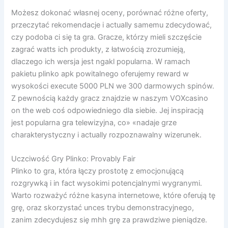
Możesz dokonać własnej oceny, porównać różne oferty,
przeczytać rekomendacje i actually samemu zdecydować,
czy podoba ci się ta gra. Gracze, którzy mieli szczęście
zagrać watts ich produkty, z łatwością zrozumieją,
dlaczego ich wersja jest ngakl popularna. W ramach
pakietu plinko apk powitalnego oferujemy reward w
wysokości execute 5000 PLN we 300 darmowych spinów.
Z pewnością każdy gracz znajdzie w naszym VOXcasino
on the web coś odpowiedniego dla siebie. Jej inspiracją
jest popularna gra telewizyjna, co» «nadaje grze
charakterystyczny i actually rozpoznawalny wizerunek.
Uczciwość Gry Plinko: Provably Fair
Plinko to gra, która łączy prostotę z emocjonującą
rozgrywką i in fact wysokimi potencjalnymi wygranymi.
Warto rozważyć różne kasyna internetowe, które oferują tę
grę, oraz skorzystać unces trybu demonstracyjnego,
zanim zdecydujesz się mhh grę za prawdziwe pieniądze.