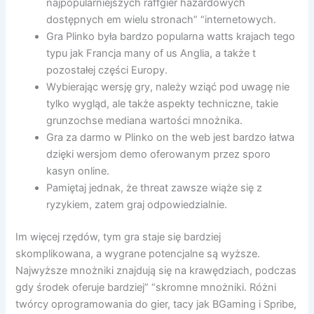
najpopularniejszych raffgier hazardowych
dostępnych em wielu stronach” “internetowych.
Gra Plinko była bardzo popularna watts krajach tego
typu jak Francja many of us Anglia, a także t
pozostałej części Europy.
Wybierając wersję gry, należy wziąć pod uwagę nie
tylko wygląd, ale także aspekty techniczne, takie
grunzochse mediana wartości mnożnika.
Gra za darmo w Plinko on the web jest bardzo łatwa
dzięki wersjom demo oferowanym przez sporo
kasyn online.
Pamiętaj jednak, że threat zawsze wiąże się z
ryzykiem, zatem graj odpowiedzialnie.
Im więcej rzędów, tym gra staje się bardziej
skomplikowana, a wygrane potencjalne są wyższe.
Najwyższe mnożniki znajdują się na krawędziach, podczas
gdy środek oferuje bardziej” “skromne mnożniki. Różni
twórcy oprogramowania do gier, tacy jak BGaming i Spribe,