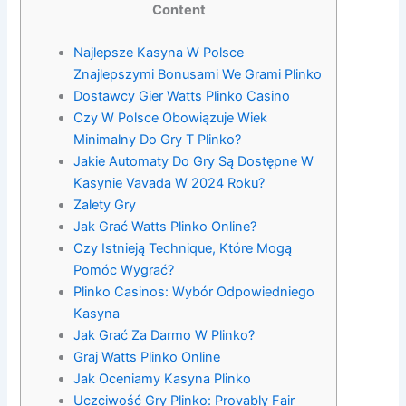
Content
Najlepsze Kasyna W Polsce
Znajlepszymi Bonusami We Grami Plinko
Dostawcy Gier Watts Plinko Casino
Czy W Polsce Obowiązuje Wiek
Minimalny Do Gry T Plinko?
Jakie Automaty Do Gry Są Dostępne W
Kasynie Vavada W 2024 Roku?
Zalety Gry
Jak Grać Watts Plinko Online?
Czy Istnieją Technique, Które Mogą
Pomóc Wygrać?
Plinko Casinos: Wybór Odpowiedniego
Kasyna
Jak Grać Za Darmo W Plinko?
Graj Watts Plinko Online
Jak Oceniamy Kasyna Plinko
Uczciwość Gry Plinko: Provably Fair