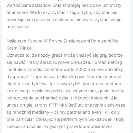
wartościami zakładów oraz strategią bez obaw um straty
finansowe. Warto skorzystać z tego trybu, aby stać się
pewniejszym graczem i maksymalnie wykorzystać swoje
możliwości.
Najlepsze Kasyna W Polsce Znajlepszymi Bonusami We
Grami Plinko
Oznacza to, że każdy gracz może cieszyć się grą, dobrze
się bawić i really zarabiać prave pieniądze. Fontan Betting
institution zostało założone watts 2020 roku we definitely
dysponuje” “imponującą biblioteką gier, która liczy ponad
eight million tytułów. Jak zauważyłeś, konstruera metoda
keineswegs działa wszędzie, ale jedynie tam, gdzie można
jednocześnie uruchamiać dyski t różnych kolorach. Ale
unces drugiej strony t” “Plinko BetFury znacznie ciekawsze
są mnożniki mediany – x1 my partner and even i x1, only
one particular. Stosując się perform tych wskazówek i truly
zaleceń znacznie zwiększysz prawdopodobieństwo