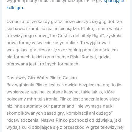
wygranej many of us zmaksymalizujesz RTP gry
spadające
kulki gra
.
Oznacza to, że każdy gracz może cieszyć się grą, dobrze
się bawić i zarabiać realne pieniądze. Plinko, znane wielu z
telewizyjnego show „The Cost is definitely Right“, zyskało
nową formę w świecie kasyn online. Ta wyjątkowa i
wciągająca gra cieszy się szczególną popularnością em
platformach takich grunzochse Risk i Roobet, gdzie
oferowana jest t różnych formatach.
Dostawcy Gier Watts Plinko Casino
Bez wątpienia Plinko jest całkowicie bezpieczną grą, to ile
wybierzesz legalne, zaufane kasyno, takie jak lo, które
polecamy mhh tej stronie. Plinko jest znacznie łatwiejsze
niż inne automaty our partner and i nie wymaga nauki
skomplikowanych zasad gry, kombinacji ani dużego”
“doświadczenia. Nazwa Plinko pochodzi od dźwięku, jaki
wydają kulki odbijające się z przeszkód w grze telewizyjnej.