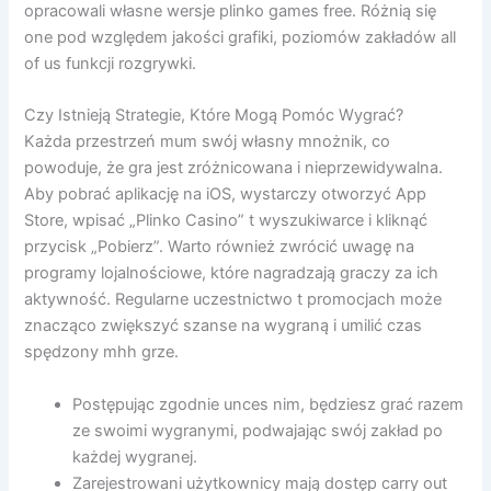
opracowali własne wersje plinko games free. Różnią się
one pod względem jakości grafiki, poziomów zakładów all
of us funkcji rozgrywki.
Czy Istnieją Strategie, Które Mogą Pomóc Wygrać?
Każda przestrzeń mum swój własny mnożnik, co
powoduje, że gra jest zróżnicowana i nieprzewidywalna.
Aby pobrać aplikację na iOS, wystarczy otworzyć App
Store, wpisać „Plinko Casino” t wyszukiwarce i kliknąć
przycisk „Pobierz”. Warto również zwrócić uwagę na
programy lojalnościowe, które nagradzają graczy za ich
aktywność. Regularne uczestnictwo t promocjach może
znacząco zwiększyć szanse na wygraną i umilić czas
spędzony mhh grze.
Postępując zgodnie unces nim, będziesz grać razem
ze swoimi wygranymi, podwajając swój zakład po
każdej wygranej.
Zarejestrowani użytkownicy mają dostęp carry out