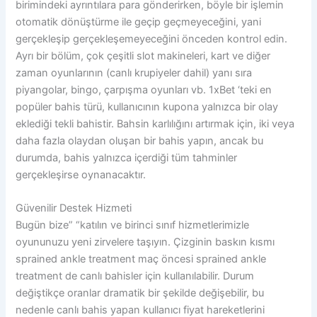
birimindeki ayrıntılara para gönderirken, böyle bir işlemin
otomatik dönüştürme ile geçip geçmeyeceğini, yani
gerçekleşip gerçekleşemeyeceğini önceden kontrol edin.
Ayrı bir bölüm, çok çeşitli slot makineleri, kart ve diğer
zaman oyunlarının (canlı krupiyeler dahil) yanı sıra
piyangolar, bingo, çarpışma oyunları vb. 1xBet ‘teki en
popüler bahis türü, kullanıcının kupona yalnızca bir olay
eklediği tekli bahistir. Bahsin karlılığını artırmak için, iki veya
daha fazla olaydan oluşan bir bahis yapın, ancak bu
durumda, bahis yalnızca içerdiği tüm tahminler
gerçekleşirse oynanacaktır.
Güvenilir Destek Hizmeti
Bugün bize” “katılın ve birinci sınıf hizmetlerimizle
oyununuzu yeni zirvelere taşıyın. Çizginin baskın kısmı
sprained ankle treatment maç öncesi sprained ankle
treatment de canlı bahisler için kullanılabilir. Durum
değiştikçe oranlar dramatik bir şekilde değişebilir, bu
nedenle canlı bahis yapan kullanıcı fiyat hareketlerini