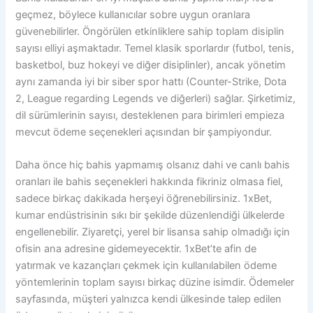
geçmez, böylece kullanıcılar sobre uygun oranlara
güvenebilirler. Öngörülen etkinliklere sahip toplam disiplin
sayısı elliyi aşmaktadır. Temel klasik sporlardır (futbol, tenis,
basketbol, buz hokeyi ve diğer disiplinler), ancak yönetim
aynı zamanda iyi bir siber spor hattı (Counter-Strike, Dota
2, League regarding Legends ve diğerleri) sağlar. Şirketimiz,
dil sürümlerinin sayısı, desteklenen para birimleri empieza
mevcut ödeme seçenekleri açısından bir şampiyondur.
Daha önce hiç bahis yapmamış olsanız dahi ve canlı bahis
oranları ile bahis seçenekleri hakkında fikriniz olmasa fiel,
sadece birkaç dakikada herşeyi öğrenebilirsiniz. 1xBet,
kumar endüstrisinin sıkı bir şekilde düzenlendiği ülkelerde
engellenebilir. Ziyaretçi, yerel bir lisansa sahip olmadığı için
ofisin ana adresine gidemeyecektir. 1xBet’te afin de
yatırmak ve kazançları çekmek için kullanılabilen ödeme
yöntemlerinin toplam sayısı birkaç düzine isimdir. Ödemeler
sayfasında, müşteri yalnızca kendi ülkesinde talep edilen