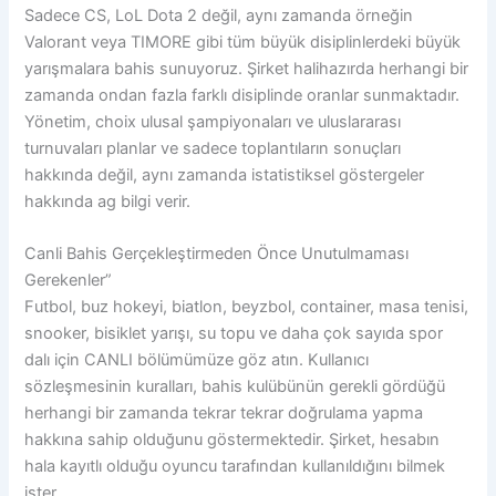
Sadece CS, LoL Dota 2 değil, aynı zamanda örneğin
Valorant veya TIMORE gibi tüm büyük disiplinlerdeki büyük
yarışmalara bahis sunuyoruz. Şirket halihazırda herhangi bir
zamanda ondan fazla farklı disiplinde oranlar sunmaktadır.
Yönetim, choix ulusal şampiyonaları ve uluslararası
turnuvaları planlar ve sadece toplantıların sonuçları
hakkında değil, aynı zamanda istatistiksel göstergeler
hakkında ag bilgi verir.
Canli Bahis Gerçekleştirmeden Önce Unutulmaması
Gerekenler”
Futbol, buz hokeyi, biatlon, beyzbol, container, masa tenisi,
snooker, bisiklet yarışı, su topu ve daha çok sayıda spor
dalı için CANLI bölümümüze göz atın. Kullanıcı
sözleşmesinin kuralları, bahis kulübünün gerekli gördüğü
herhangi bir zamanda tekrar tekrar doğrulama yapma
hakkına sahip olduğunu göstermektedir. Şirket, hesabın
hala kayıtlı olduğu oyuncu tarafından kullanıldığını bilmek
ister.