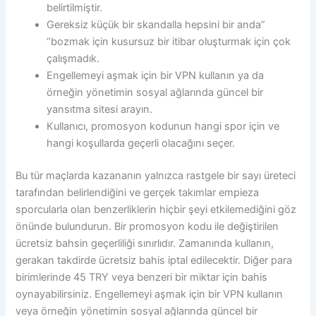
belirtilmiştir.
Gereksiz küçük bir skandalla hepsini bir anda”
“bozmak için kusursuz bir itibar oluşturmak için çok
çalışmadık.
Engellemeyi aşmak için bir VPN kullanın ya da
örneğin yönetimin sosyal ağlarında güncel bir
yansıtma sitesi arayın.
Kullanıcı, promosyon kodunun hangi spor için ve
hangi koşullarda geçerli olacağını seçer.
Bu tür maçlarda kazananın yalnızca rastgele bir sayı üreteci
tarafından belirlendiğini ve gerçek takımlar empieza
sporcularla olan benzerliklerin hiçbir şeyi etkilemediğini göz
önünde bulundurun. Bir promosyon kodu ile değiştirilen
ücretsiz bahsin geçerliliği sınırlıdır. Zamanında kullanın,
gerakan takdirde ücretsiz bahis iptal edilecektir. Diğer para
birimlerinde 45 TRY veya benzeri bir miktar için bahis
oynayabilirsiniz. Engellemeyi aşmak için bir VPN kullanın
veya örneğin yönetimin sosyal ağlarında güncel bir