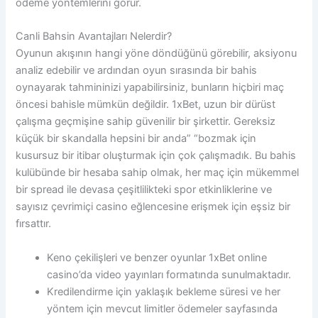
ödeme yöntemlerini görür.
Canli Bahsin Avantajları Nelerdir?
Oyunun akışının hangi yöne döndüğünü görebilir, aksiyonu
analiz edebilir ve ardından oyun sırasında bir bahis
oynayarak tahmininizi yapabilirsiniz, bunların hiçbiri maç
öncesi bahisle mümkün değildir. 1xBet, uzun bir dürüst
çalışma geçmişine sahip güvenilir bir şirkettir. Gereksiz
küçük bir skandalla hepsini bir anda” “bozmak için
kusursuz bir itibar oluşturmak için çok çalışmadık. Bu bahis
kulübünde bir hesaba sahip olmak, her maç için mükemmel
bir spread ile devasa çeşitlilikteki spor etkinliklerine ve
sayısız çevrimiçi casino eğlencesine erişmek için eşsiz bir
fırsattır.
Keno çekilişleri ve benzer oyunlar 1xBet online
casino’da video yayınları formatında sunulmaktadır.
Kredilendirme için yaklaşık bekleme süresi ve her
yöntem için mevcut limitler ödemeler sayfasında