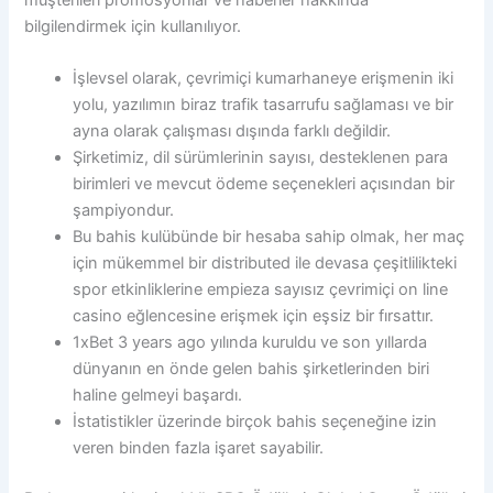
bilgilendirmek için kullanılıyor.
İşlevsel olarak, çevrimiçi kumarhaneye erişmenin iki
yolu, yazılımın biraz trafik tasarrufu sağlaması ve bir
ayna olarak çalışması dışında farklı değildir.
Şirketimiz, dil sürümlerinin sayısı, desteklenen para
birimleri ve mevcut ödeme seçenekleri açısından bir
şampiyondur.
Bu bahis kulübünde bir hesaba sahip olmak, her maç
için mükemmel bir distributed ile devasa çeşitlilikteki
spor etkinliklerine empieza sayısız çevrimiçi on line
casino eğlencesine erişmek için eşsiz bir fırsattır.
1xBet 3 years ago yılında kuruldu ve son yıllarda
dünyanın en önde gelen bahis şirketlerinden biri
haline gelmeyi başardı.
İstatistikler üzerinde birçok bahis seçeneğine izin
veren binden fazla işaret sayabilir.