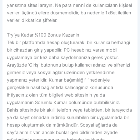
yansıtma sitesi arayın. Ne para nenni de kullanıcıların kişisel
verileri üçüncü ellere düşmemelidir, bu nedenle 1xBet iletilen
verileri dikkatlice şifreler.
Try’ya Kadar %100 Bonus Kazanin
Tek bir platformda hesap oluşturarak, bir kullanıcı herhangi
bir cihazdan giriş yapabilir. PC hesabınız varsa mobil
uygulamaya bir kez daha kaydolmanıza gerek yoktur.
Arayüzde ‘Giriş’ butonunu bulup kullanıcı adınızı ve şifrenizi
girmeniz veya sosyal ağlar üzerinden yetkilendirme
yapmanız yeterlidir. Kumar bağımlılığı” “nedeniyle
gerçeklikle nasıl bağlantıda kalacağınız konusunda
ihtiyacınız olan tüm bilgileri web sitesinin ya da
uygulamanın Sorumlu Kumar bölümünde bulabilirsiniz.
Bahis sitesinde bir akıllı telefon veya tabletten, bir tarayıcıda
ya da kayıt olmadan indirilip kurulabilen bir uygulamada bir
hesap oluşturmak da mümkündür. Sosyal ağlarda da
sayfalarımız var, ancak bunlar geri bildirimden ziyade
müşterileri promosyonlar ve haberler hakkında