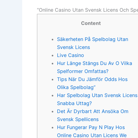
“Online Casino Utan Svensk Licens Och Sp
Content
Säkerheten På Spelbolag Utan
Svensk Licens
Live Casino
Hur Länge Stängs Du Av O Vilka
Spelformer Omfattas?
Tips När Du Jämför Odds Hos
Olika Spelbolag”
Har Spelbolag Utan Svensk Licens
Snabba Uttag?
Det Är Dyrbart Att Ansöka Om
Svensk Spellicens
Hur Fungerar Pay N Play Hos
Online Casino Utan Licens We