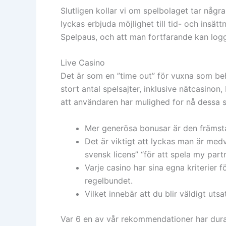
Slutligen kollar vi om spelbolaget tar någr
lyckas erbjuda möjlighet till tid- och insätt
Spelpaus, och att man fortfarande kan logg
Live Casino
Det är som en ”time out” för vuxna som beh
stort antal spelsajter, inklusive nätcasino
att användaren har mulighed for nå dessa sa
Mer generösa bonusar är den främsta 
Det är viktigt att lyckas man är medv
svensk licens” “för att spela my part
Varje casino har sina egna kriterier f
regelbundet.
Vilket innebär att du blir väldigt uts
Var 6 en av vår rekommendationer har duran