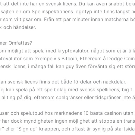
et att det inte har en svensk licens. Du kan även snabbt be
jten elr om Spelinspektionens logotyp inte finns längst ne
r som vi tipsar om. Från ett par minuter innan matcherna bö
k och händelser.
mer Omfattas?
m möjligt att spela med kryptovalutor, något som ej är til
yptovalutor som exempelvis Bitcoin, Ethereum å Dodge Coin
nsk licens, i många fall kan guy även förvänta sig ett stör
tan svensk licens finns det både fördelar och nackdelar.
ej kan spela på ett spelbolag med svensk spellicens, big t. 
 allting på dig, eftersom spelgränser eller tidsgränser inte 
usar och spelutbud hos marknadens 10 bästa casinon utan 
er har dock myndigheten ingen möjlighet att stoppa en trans
r” eller “Sign up”-knappen, och oftast är synlig på startsida