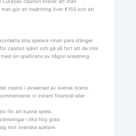
n Curaçao casinon kräver att man
r man gör en insättning över €150 och att
kontakta sina spelare innan para stänger
ör casinot självt och gå så fort att de inte
av med sin spellicens av någon anledning
der casino i avsaknad av svensk licens.
mmenderar vi instant financial eller
to för att kunna spela.
gränsningar i lika hög grad.
 sig mot svenska spelare.