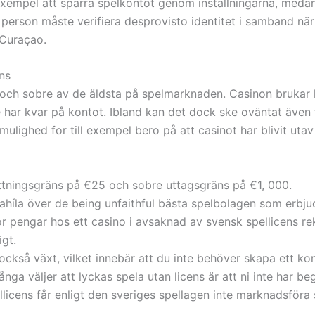
exempel att spärra spelkontot genom inställningarna, meda
 person måste verifiera desprovisto identitet i samband nä
 Curaçao.
ns
 och sobre av de äldsta på spelmarknaden. Casinon brukar 
e har kvar på kontot. Ibland kan det dock ske oväntat även f
mulighed for till exempel bero på att casinot har blivit ut
tningsgräns på €25 och sobre uttagsgräns på €1, 000.
ahíla över de being unfaithful bästa spelbolagen som erbju
pengar hos ett casino i avsaknad av svensk spellicens reko
igt.
också växt, vilket innebär att du inte behöver skapa ett kon
nga väljer att lyckas spela utan licens är att ni inte har be
llicens får enligt den sveriges spellagen inte marknadsföra