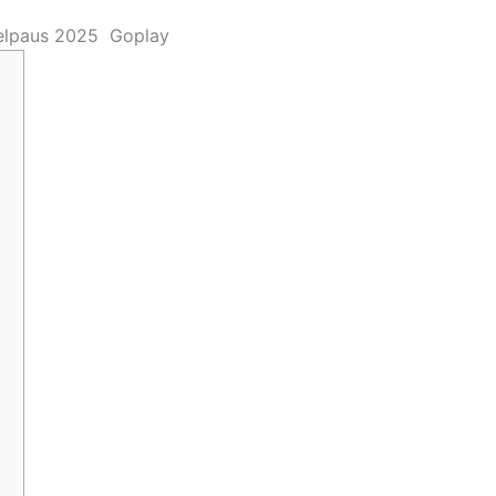
elpaus 2025 ️ Goplay