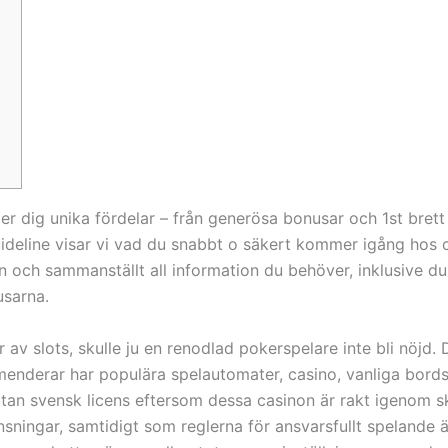
er dig unika fördelar – från generösa bonusar och 1st brett 
uideline visar vi vad du snabbt o säkert kommer igång hos 
och sammanställt all information du behöver, inklusive dur
usarna.
av slots, skulle ju en renodlad pokerspelare inte bli nöjd. Dä
enderar har populära spelautomater, casino, vanliga bordss
utan svensk licens eftersom dessa casinon är rakt igenom 
ningar, samtidigt som reglerna för ansvarsfullt spelande 