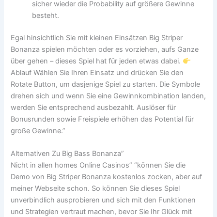
sicher wieder die Probability auf größere Gewinne
besteht.
Egal hinsichtlich Sie mit kleinen Einsätzen Big Striper
Bonanza spielen möchten oder es vorziehen, aufs Ganze
über gehen – dieses Spiel hat für jeden etwas dabei.
Ablauf Wählen Sie Ihren Einsatz und drücken Sie den
Rotate Button, um dasjenige Spiel zu starten. Die Symbole
drehen sich und wenn Sie eine Gewinnkombination landen,
werden Sie entsprechend ausbezahlt. Auslöser für
Bonusrunden sowie Freispiele erhöhen das Potential für
große Gewinne.”
Alternativen Zu Big Bass Bonanza”
Nicht in allen homes Online Casinos” “können Sie die
Demo von Big Striper Bonanza kostenlos zocken, aber auf
meiner Webseite schon. So können Sie dieses Spiel
unverbindlich ausprobieren und sich mit den Funktionen
und Strategien vertraut machen, bevor Sie Ihr Glück mit