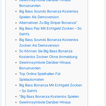
Bonusrunden
Big Bass Sounds Bonanza Kostenlos
Spielen Als Demoversion
Alternativen Zu Big Striper Bonanza”
Big Bass Paz Mit Echtgeld Zocken – So
Geht’s
Big Bass Sounds Bonanza Kostenlos
Zocken Als Demoversion
So Können Sie Big Bass Bonanza
Kostenlos Zocken Ohne Anmeldung
Gewinnsymbole Darüber Hinaus
Bonusrunden
Top Online Spielhallen Für
Spielautomaten
Big Bass Bonanza Mit Echtgeld Zocken
– So Geht’s
“Big Bass Bonanza Kostenlos Spielen
Gewinnsymbole Darüber Hinaus