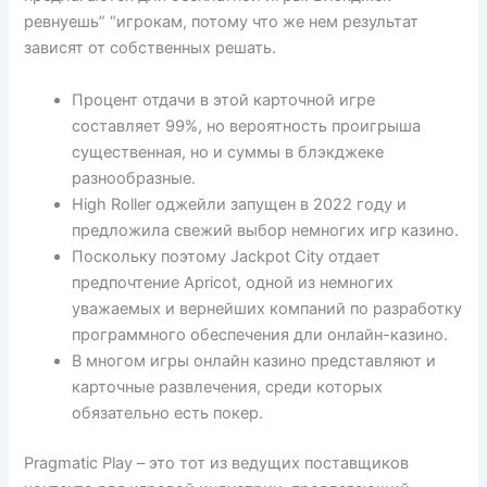
ревнуешь” “игрокам, потому что же нем результат
зависят от собственных решать.
Процент отдачи в этой карточной игре
составляет 99%, но вероятность проигрыша
существенная, но и суммы в блэкджеке
разнообразные.
High Roller оджейли запущен в 2022 году и
предложила свежий выбор немногих игр казино.
Поскольку поэтому Jackpot City отдает
предпочтение Apricot, одной из немногих
уважаемых и вернейших компаний по разработку
программного обеспечения дли онлайн-казино.
В многом игры онлайн казино представляют и
карточные развлечения, среди которых
обязательно есть покер.
Pragmatic Play – это тот из ведущих поставщиков