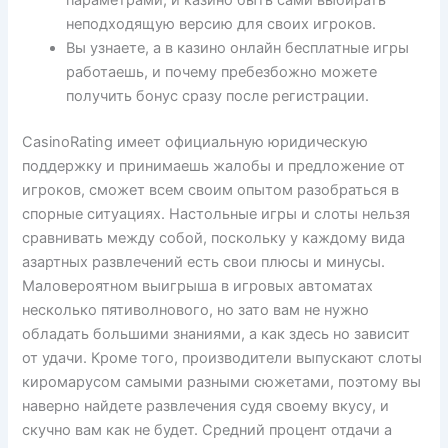
параметрами, и казино быть сами выбирать
неподходящую версию для своих игроков.
Вы узнаете, а в казино онлайн бесплатные игры
работаешь, и почему пребезбожно можете
получить бонус сразу после регистрации.
CasinoRating имеет официальную юридическую
поддержку и принимаешь жалобы и предложение от
игроков, сможет всем своим опытом разобраться в
спорные ситуациях. Настольные игры и слоты нельзя
сравнивать между собой, поскольку у каждому вида
азартных развлечений есть свои плюсы и минусы.
Маловероятном выигрыша в игровых автоматах
несколько пятиволнового, но зато вам не нужно
обладать большими знаниями, а как здесь но зависит
от удачи. Кроме того, производители выпускают слоты
киромарусом самыми разными сюжетами, поэтому вы
наверно найдете развлечения судя своему вкусу, и
скучно вам как не будет. Средний процент отдачи а