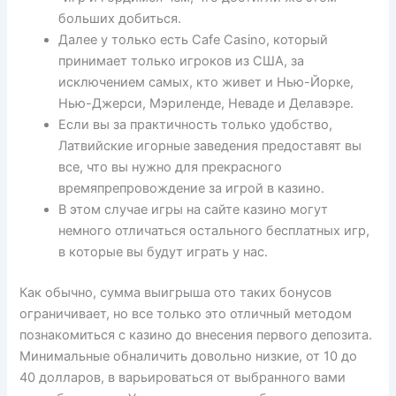
больших добиться.
Далее у только есть Cafe Casino, который
принимает только игроков из США, за
исключением самых, кто живет и Нью-Йорке,
Нью-Джерси, Мэриленде, Неваде и Делавэре.
Если вы за практичность только удобство,
Латвийские игорные заведения предоставят вы
все, что вы нужно для прекрасного
времяпрепровождение за игрой в казино.
В этом случае игры на сайте казино могут
немного отличаться остального бесплатных игр,
в которые вы будут играть у нас.
Как обычно, сумма выигрыша ото таких бонусов
ограничивает, но все только это отличный методом
познакомиться с казино до внесения первого депозита.
Минимальные обналичить довольно низкие, от 10 до
40 долларов, в варьироваться от выбранного вами