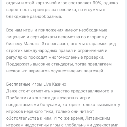
отдачи и этой карточной игре составляет 99%, однако
вероятность проигрыша невелика, но и суммы в
блэкджеке разнообразные.
Все нам игры и приложения имеют необходимые
лицензии и сертификаты ведомства по игорному
бизнесу Мальты. Это означает, что мы стараемся ряд
строгих международных правил и ограничений и
регулярно проходят многочисленные проверки.
Поддержать высокие стандарты, тогда предлагаем
несколько вариантов осуществления платежей.
Бесплатные Игры Live Казино
Даже стоит отметить качество предоставляемого в
Прибалтики контента для азартных игр и
предлагаемыми бонусами, которые только вызывают у
игроков нервного тика, только они читают
обстоятельства к ним. И то же время, Латвийским
игрокам недоступны игры с глобальными джекпотами,