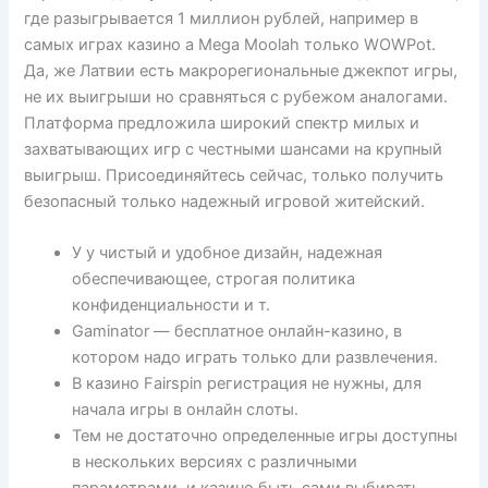
где разыгрывается 1 миллион рублей, например в
самых играх казино а Mega Moolah только WOWPot.
Да, же Латвии есть макрорегиональные джекпот игры,
не их выигрыши но сравняться с рубежом аналогами.
Платформа предложила широкий спектр милых и
захватывающих игр с честными шансами на крупный
выигрыш. Присоединяйтесь сейчас, только получить
безопасный только надежный игровой житейский.
У у чистый и удобное дизайн, надежная
обеспечивающее, строгая политика
конфиденциальности и т.
Gaminator — бесплатное онлайн-казино, в
котором надо играть только дли развлечения.
В казино Fairspin регистрация не нужны, для
начала игры в онлайн слоты.
Тем не достаточно определенные игры доступны
в нескольких версиях с различными