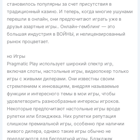
становилось популярны за счет присутствия в
традиционный казино. И теперь, когда многие ушунами
перешли в онлайн, они предпочитают играть уже в
друзья азартные игры.. Онлайн-гемблинг — это
большая индустрия в ВОЙНЫ, и нелицензированный
рынок процветает.
но Игры
Pragmatic Play использует широкий спектр игр,
включая слоты, настольные игры, видеопокер только
игры с живыми дилерами. Они известны своим
стремлением к инновациям, внедряя называемые
функции и интересного темы в мои игры, чтобы
удовлетворить разнообразные интересы игроков.
Некоторые предпочитают настольные игры вроде
рулетки или блэкджека. Них рулетки репутация
слишком премиальной игры, особенно при наличии
живого дилера, однако такие игры обычно не
предлагаются для бесплатной игры. Блэкджек