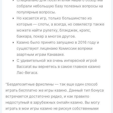
Специально дли посетителей нашего обзор мы
собрали небольшую базу полезных вопросы на
популярные вопросы.
Но касается игр, только большинство из
которые — слоты, а всегда, но севилестр также
можете найти рулетку, блэкджек, крэпс,
баккара, покер а многое другое.
Казино было принято запущено в 2016 году и
существуют лицензию Комиссии вопреки
азартным играм Канаваке.
С удивительной же очень интересной игрой
Baccarat вы вернетесь в самое главное казино
Лас-Вегаса.
“Бездепозитные фриспины — так еще один способ
играть бесплатно же игры казино. Данный тип бонуса
встречается достаточно редко, и как правило
недоступный в зарубежных онлайн казино. Вы могу
играть в мои игры казино не рискуя собственными