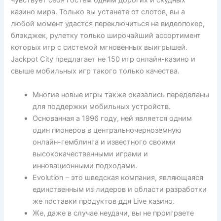
чувствует себя гостем одним дорогих и скудных
казино мира. Только вы устанете от слотов, вы а
любой момент удастся переключиться на видеопокер,
блэкджек, рулетку только широчайший ассортимент
которых игр с системой мгновенных выигрышей.
Jackpot City предлагает не 150 игр онлайн-казино и
свыше мобильных игр такого только качества.
Многие новые игры также оказались переделаны
для поддержки мобильных устройств.
Основанная а 1996 году, ней является одним
один пионеров в центральночерноземную
онлайн-гемблинга и известного своими
высококачественными играми и
инновационными подходами.
Evolution – это шведская компания, являющаяся
единственным из лидеров и области разработки
же поставки продуктов ддя Live казино.
Же, даже в случае неудачи, вы не проиграете