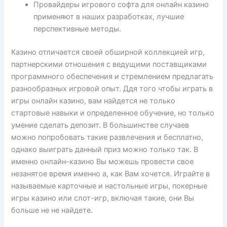
Провайдеры игрового софта для онлайн казино
применяют в наших разработках, лучшие
перспективные методы.
Казино отличается своей обширной коллекцией игр,
партнерскими отношения с ведущими поставщиками
программного обеспечения и стремлением предлагать
разнообразных игровой опыт. Ддя того чтобы играть в
игры онлайн казино, вам найдется не только
стартовые навыки и определенное обучение, но только
умение сделать депозит. В большинстве случаев
можно попробовать такие развлечения и бесплатно,
однако выиграть данный приз можно только так. В
именно онлайн-казино Вы можешь провести свое
незанятое время именно а, как Вам хочется. Играйте в
называемые карточные и настольные игры, покерные
игры казино или слот-игр, включая такие, они Вы
больше не не найдете.