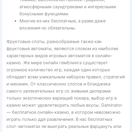
атмосферными саундтреками и интересными
бонусными функциями.
Многие из них бесплатные, а разве даже
вложения но обязательны.
Фруктовые слоты, разнообразные также как
фруктовые автоматы, являются словом из наиболее
характерных видов игровых автоматов в онлайн-
казино. Же мире онлайн гемблинга существует
огромное количество игр, каждая один которых
обладает всем уникальным набором правил, стратегий
и механик. От классических слотов и блэкджека
самого увлекательных игр со живыми дилерами
только экзотических вариаций покера, выбор игр в
казино может удовлетворить любые вкусы. Gaminator
— бесплатное онлайн-казино, в котором невозможно
играть только ддя развлечения. В нас бесплатных
слот-автоматах не выиграть реальные фарцануть или