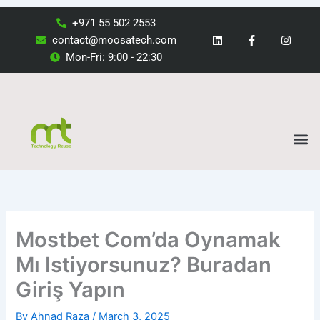
Skip
+971 55 502 2553
to
L
F
I
contact@moosatech.com
i
a
n
content
n
c
s
Mon-Fri: 9:00 - 22:30
k
e
t
e
b
a
d
o
g
i
o
r
n
k
a
M
-
m
f
Mostbet Com’da Oynamak
Mı Istiyorsunuz? Buradan
Giriş Yapın
By
Ahnad Raza
/
March 3, 2025