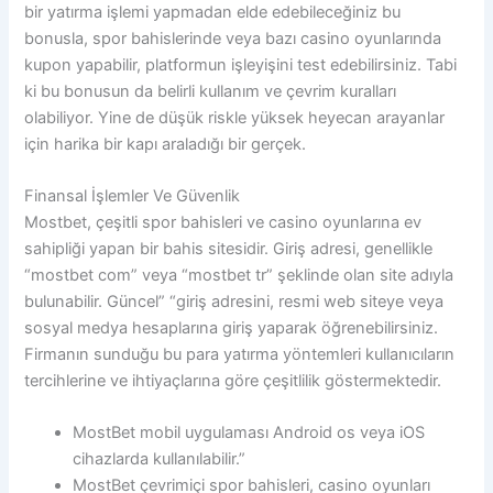
bir yatırma işlemi yapmadan elde edebileceğiniz bu
bonusla, spor bahislerinde veya bazı casino oyunlarında
kupon yapabilir, platformun işleyişini test edebilirsiniz. Tabi
ki bu bonusun da belirli kullanım ve çevrim kuralları
olabiliyor. Yine de düşük riskle yüksek heyecan arayanlar
için harika bir kapı araladığı bir gerçek.
Finansal İşlemler Ve Güvenlik
Mostbet, çeşitli spor bahisleri ve casino oyunlarına ev
sahipliği yapan bir bahis sitesidir. Giriş adresi, genellikle
“mostbet com” veya “mostbet tr” şeklinde olan site adıyla
bulunabilir. Güncel” “giriş adresini, resmi web siteye veya
sosyal medya hesaplarına giriş yaparak öğrenebilirsiniz.
Firmanın sunduğu bu para yatırma yöntemleri kullanıcıların
tercihlerine ve ihtiyaçlarına göre çeşitlilik göstermektedir.
MostBet mobil uygulaması Android os veya iOS
cihazlarda kullanılabilir.”
MostBet çevrimiçi spor bahisleri, casino oyunları