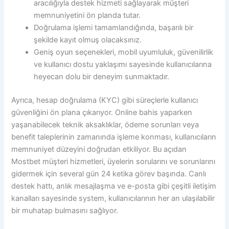
aracılığıyla destek hizmeti sağlayarak müşteri
memnuniyetini ön planda tutar.
Doğrulama işlemi tamamlandığında, başarılı bir
şekilde kayıt olmuş olacaksınız.
Geniş oyun seçenekleri, mobil uyumluluk, güvenilirlik
ve kullanıcı dostu yaklaşımı sayesinde kullanıcılarına
heyecan dolu bir deneyim sunmaktadır.
Ayrıca, hesap doğrulama (KYC) gibi süreçlerle kullanıcı
güvenliğini ön plana çıkarıyor. Online bahis yaparken
yaşanabilecek teknik aksaklıklar, ödeme sorunları veya
benefit taleplerinin zamanında işleme konması, kullanıcıların
memnuniyet düzeyini doğrudan etkiliyor. Bu açıdan
Mostbet müşteri hizmetleri, üyelerin sorularını ve sorunlarını
gidermek için several gün 24 ketika görev başında. Canlı
destek hattı, anlık mesajlaşma ve e-posta gibi çeşitli iletişim
kanalları sayesinde system, kullanıcılarının her an ulaşılabilir
bir muhatap bulmasını sağlıyor.