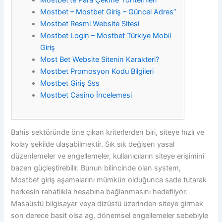
Mostbet – Mostbet Giriş – Güncel Adres”
Mostbet Resmi Website Sitesi
Mostbet Login – Mostbet Türkiye Mobil
Giriş
Most Bet Website Sitenin Karakteri?
Mostbet Promosyon Kodu Bilgileri
Mostbet Giriş Sss
Mostbet Casino İncelemesi
Bahis sektöründe öne çıkan kriterlerden biri, siteye hızlı ve
kolay şekilde ulaşabilmektir. Sık sık değişen yasal
düzenlemeler ve engellemeler, kullanıcıların siteye erişimini
bazen güçleştirebilir. Bunun bilincinde olan system,
Mostbet giriş aşamalarını mümkün olduğunca sade tutarak
herkesin rahatlıkla hesabına bağlanmasını hedefliyor.
Masaüstü bilgisayar veya dizüstü üzerinden siteye girmek
son derece basit olsa ag, dönemsel engellemeler sebebiyle