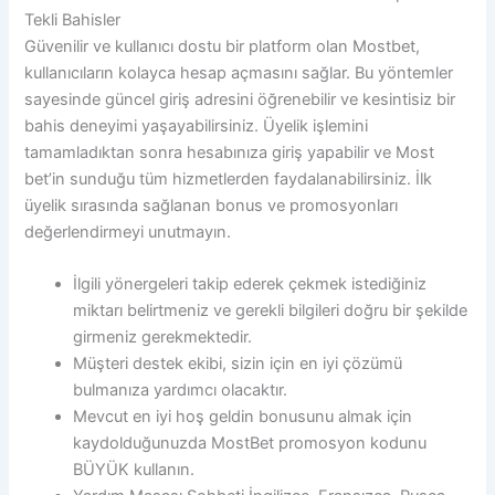
Tekli Bahisler
Güvenilir ve kullanıcı dostu bir platform olan Mostbet,
kullanıcıların kolayca hesap açmasını sağlar. Bu yöntemler
sayesinde güncel giriş adresini öğrenebilir ve kesintisiz bir
bahis deneyimi yaşayabilirsiniz. Üyelik işlemini
tamamladıktan sonra hesabınıza giriş yapabilir ve Most
bet’in sunduğu tüm hizmetlerden faydalanabilirsiniz. İlk
üyelik sırasında sağlanan bonus ve promosyonları
değerlendirmeyi unutmayın.
İlgili yönergeleri takip ederek çekmek istediğiniz
miktarı belirtmeniz ve gerekli bilgileri doğru bir şekilde
girmeniz gerekmektedir.
Müşteri destek ekibi, sizin için en iyi çözümü
bulmanıza yardımcı olacaktır.
Mevcut en iyi hoş geldin bonusunu almak için
kaydolduğunuzda MostBet promosyon kodunu
BÜYÜK kullanın.