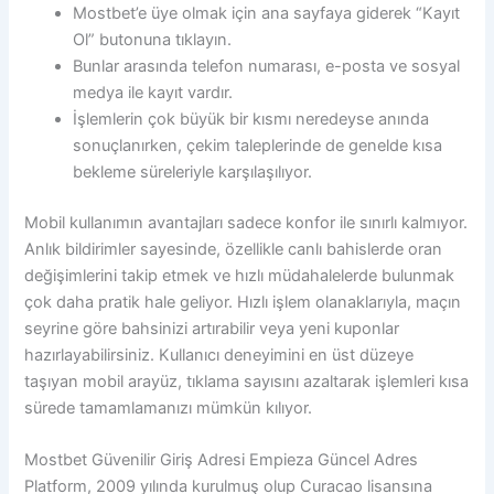
Mostbet’e üye olmak için ana sayfaya giderek “Kayıt
Ol” butonuna tıklayın.
Bunlar arasında telefon numarası, e-posta ve sosyal
medya ile kayıt vardır.
İşlemlerin çok büyük bir kısmı neredeyse anında
sonuçlanırken, çekim taleplerinde de genelde kısa
bekleme süreleriyle karşılaşılıyor.
Mobil kullanımın avantajları sadece konfor ile sınırlı kalmıyor.
Anlık bildirimler sayesinde, özellikle canlı bahislerde oran
değişimlerini takip etmek ve hızlı müdahalelerde bulunmak
çok daha pratik hale geliyor. Hızlı işlem olanaklarıyla, maçın
seyrine göre bahsinizi artırabilir veya yeni kuponlar
hazırlayabilirsiniz. Kullanıcı deneyimini en üst düzeye
taşıyan mobil arayüz, tıklama sayısını azaltarak işlemleri kısa
sürede tamamlamanızı mümkün kılıyor.
Mostbet Güvenilir Giriş Adresi Empieza Güncel Adres
Platform, 2009 yılında kurulmuş olup Curacao lisansına