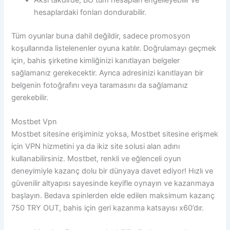
Aksi takdirde, BO tüm hesapları engelleyebilir ve
hesaplardaki fonları dondurabilir.
Tüm oyunlar buna dahil değildir, sadece promosyon
koşullarında listelenenler oyuna katılır. Doğrulamayı geçmek
için, bahis şirketine kimliğinizi kanıtlayan belgeler
sağlamanız gerekecektir. Ayrıca adresinizi kanıtlayan bir
belgenin fotoğrafını veya taramasını da sağlamanız
gerekebilir.
Mostbet Vpn
Mostbet sitesine erişiminiz yoksa, Mostbet sitesine erişmek
için VPN hizmetini ya da ikiz site solusi alan adını
kullanabilirsiniz. Mostbet, renkli ve eğlenceli oyun
deneyimiyle kazanç dolu bir dünyaya davet ediyor! Hızlı ve
güvenilir altyapısı sayesinde keyifle oynayın ve kazanmaya
başlayın. Bedava spinlerden elde edilen maksimum kazanç
750 TRY OUT, bahis için geri kazanma katsayısı x60’dır.