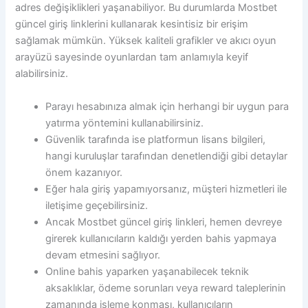
adres değişiklikleri yaşanabiliyor. Bu durumlarda Mostbet
güncel giriş linklerini kullanarak kesintisiz bir erişim
sağlamak mümkün. Yüksek kaliteli grafikler ve akıcı oyun
arayüzü sayesinde oyunlardan tam anlamıyla keyif
alabilirsiniz.
Parayı hesabınıza almak için herhangi bir uygun para
yatırma yöntemini kullanabilirsiniz.
Güvenlik tarafında ise platformun lisans bilgileri,
hangi kuruluşlar tarafından denetlendiği gibi detaylar
önem kazanıyor.
Eğer hala giriş yapamıyorsanız, müşteri hizmetleri ile
iletişime geçebilirsiniz.
Ancak Mostbet güncel giriş linkleri, hemen devreye
girerek kullanıcıların kaldığı yerden bahis yapmaya
devam etmesini sağlıyor.
Online bahis yaparken yaşanabilecek teknik
aksaklıklar, ödeme sorunları veya reward taleplerinin
zamanında işleme konması, kullanıcıların