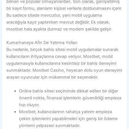
bilinen ve popüler olmayanlardan. Son olarak, genişletilmiş
bir kayıt formu, alanların kişisel verilerle doldurulmasını içerir.
Bu sadece sitede mevcuttur, yani mobil uygulama
aracılığıyla kayıt yaptırırken mevcut değildir. Ek olarak,
mostbet hala ayakta durmaz ve modern şekilde gelişir.
Kumarhaneye Afin De Yatırma Yolları
Bu nedenle, birçok bahis sitesi mobil uygulamalar sunarak
kullanıcıların ihtiyaçlarına cevap veriyor. Mostbet, mobil
uygulamasıyla kullanıcılarına kesintisiz bir bahis deneyimi
sunmaktadır. Mostbet Casino, heyecan dolu oyun deneyimi
arayan oyuncular için mükemmel bir seçenektir.
Online bahis sitesi seçiminde dikkat edilen bir diğer
önemli nokta, finansal işlemlerin güvenilirliği empieza
hızı oluyor.
Mostbet, kullanıcılarının rahatça yatırım empieza
çekim işlemlerini yapabilmeleri için geniş bir ödeme
yöntemi yelpazesi sunmaktadır.