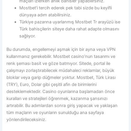
maçları izlerken anlık bahisler yapabilirsiniz.
Mostbet’i tercih ederek pek tabi sizde bu keyifli
dünyaya adım atabilirsiniz.
Türkiye pazarına uyarlanmış Mostbet Tr arayüzü ise
Türk bahisçilerin siteye daha rahat adapte olmasını
sağlıyor.
Bu durumda, engellemeyi aşmak için bir ayna veya VPN
kullanmanız gerekebilir. Mostbet casino’nun tasarımı ve
renk şeması basit ve göze batmıyor. Sitede, portal ile
çalışmayı zorlaştırabilecek müdahaleci reklamlar, büyük
bloklar veya garip düğmeler yoktur. Mostbet, Türk Lirası
(TRY), Euro, Dolar gibi çeşitli afin de birimlerini
desteklemektedir. Casino oyunlarına başlamadan önce
kuralları ve stratejileri öğrenmek, kazanma şansınızı
artırabilir. Bu adımlardan sonra giriş yapacak ve yaklaşan
tüm maçların ve oyunların sunulduğu ana sayfaya
yönlendirileceksiniz.