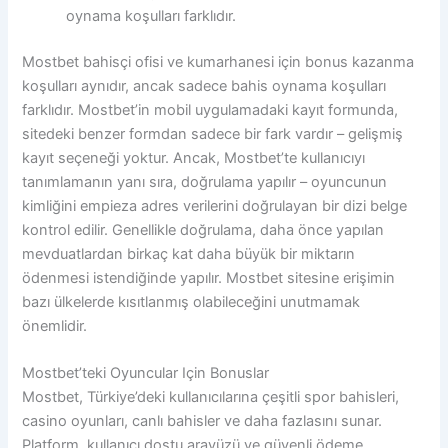
oynama koşulları farklıdır.
Mostbet bahisçi ofisi ve kumarhanesi için bonus kazanma
koşulları aynıdır, ancak sadece bahis oynama koşulları
farklıdır. Mostbet’in mobil uygulamadaki kayıt formunda,
sitedeki benzer formdan sadece bir fark vardır – gelişmiş
kayıt seçeneği yoktur. Ancak, Mostbet’te kullanıcıyı
tanımlamanın yanı sıra, doğrulama yapılır – oyuncunun
kimliğini empieza adres verilerini doğrulayan bir dizi belge
kontrol edilir. Genellikle doğrulama, daha önce yapılan
mevduatlardan birkaç kat daha büyük bir miktarın
ödenmesi istendiğinde yapılır. Mostbet sitesine erişimin
bazı ülkelerde kısıtlanmış olabileceğini unutmamak
önemlidir.
Mostbet’teki Oyuncular Için Bonuslar
Mostbet, Türkiye’deki kullanıcılarına çeşitli spor bahisleri,
casino oyunları, canlı bahisler ve daha fazlasını sunar.
Platform, kullanıcı dostu arayüzü ve güvenli ödeme