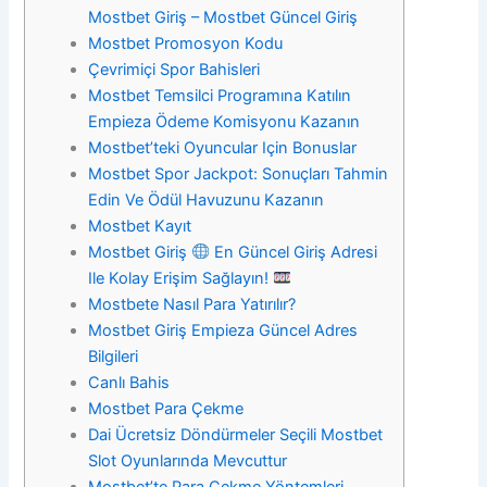
Mostbet Giriş – Mostbet Güncel Giriş
Mostbet Promosyon Kodu
Çevrimiçi Spor Bahisleri
Mostbet Temsilci Programına Katılın
Empieza Ödeme Komisyonu Kazanın
Mostbet’teki Oyuncular Için Bonuslar
Mostbet Spor Jackpot: Sonuçları Tahmin
Edin Ve Ödül Havuzunu Kazanın
Mostbet Kayıt
Mostbet Giriş
En Güncel Giriş Adresi
Ile Kolay Erişim Sağlayın!
Mostbete Nasıl Para Yatırılır?
Mostbet Giriş Empieza Güncel Adres
Bilgileri
Canlı Bahis
Mostbet Para Çekme
Dai Ücretsiz Döndürmeler Seçili Mostbet
Slot Oyunlarında Mevcuttur
Mostbet’te Para Çekme Yöntemleri