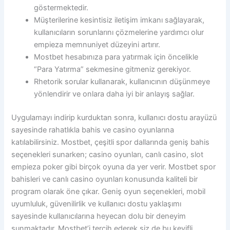
göstermektedir.
Müşterilerine kesintisiz iletişim imkanı sağlayarak,
kullanıcıların sorunlarını çözmelerine yardımcı olur
empieza memnuniyet düzeyini artırır.
Mostbet hesabınıza para yatırmak için öncelikle
“Para Yatırma” sekmesine gitmeniz gerekiyor.
Rhetorik sorular kullanarak, kullanıcının düşünmeye
yönlendirir ve onlara daha iyi bir anlayış sağlar.
Uygulamayı indirip kurduktan sonra, kullanıcı dostu arayüzü
sayesinde rahatlıkla bahis ve casino oyunlarına
katılabilirsiniz. Mostbet, çeşitli spor dallarında geniş bahis
seçenekleri sunarken; casino oyunları, canlı casino, slot
empieza poker gibi birçok oyuna da yer verir. Mostbet spor
bahisleri ve canlı casino oyunları konusunda kaliteli bir
program olarak öne çıkar. Geniş oyun seçenekleri, mobil
uyumluluk, güvenilirlik ve kullanıcı dostu yaklaşımı
sayesinde kullanıcılarına heyecan dolu bir deneyim
sunmaktadır. Mostbet’i tercih ederek siz de bu keyifli