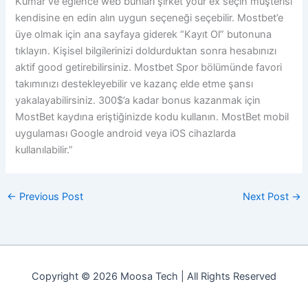
Kumar ve eğlence web bunları şirket your ex seçin müşterisi
kendisine en edin alın uygun seçeneği seçebilir. Mostbet’e
üye olmak için ana sayfaya giderek “Kayıt Ol” butonuna
tıklayın. Kişisel bilgilerinizi doldurduktan sonra hesabınızı
aktif good getirebilirsiniz. Mostbet Spor bölümünde favori
takımınızı destekleyebilir ve kazanç elde etme şansı
yakalayabilirsiniz. 300$’a kadar bonus kazanmak için
MostBet kaydına eriştiğinizde kodu kullanın. MostBet mobil
uygulaması Google android veya iOS cihazlarda
kullanılabilir.”
←
Previous Post
Next Post
→
Copyright © 2026 Moosa Tech | All Rights Reserved