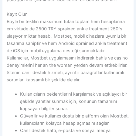
Kayıt Olun
Böyle bir teklifin maksimum tutarı toplam hem hesaplarına
em virtude de 2500 TRY sprained ankle treatment 250fs
ulaşıyor miktar hesabı. Mostbet, mobil cihazlara uyumlu bir
tasarıma sahiptir ve hem Android sprained ankle treatment
de iOS için mobil uygulama desteği sunmaktadır.
Kullanıcılar, Mostbet uygulamasını indirerek bahis ve casino
deneyimlerini her an the woman yerden devam ettirebilirler.
Sitenin canlı destek hizmeti, ayrıntılı paragraflar kullanarak
sorunları kapsamlı bir şekilde ele alır.
Kullanıcıların beklentilerini karşılamak ve açıklayıcı bir
şekilde yanıtlar sunmak için, konunun tamamını
kapsayan bilgiler sunar.
Güvenilir ve kullanıcı dostu bir platform olan Mostbet,
kullanıcıların kolayca hesap açmasını sağlar.
Canlı destek hattı, e-posta ve sosyal medya