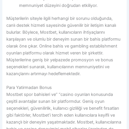
memnuniyet düzeyini doğrudan etkiliyor.
Müşterilerin siteyle ilgili herhangi bir sorunu olduğunda,
canlı destek hizmeti sayesinde güvenilir bir iletişim kanalı
bulurlar. Böylece, Mostbet, kullanıcıların ihtiyaçlarını
karşılayan ve olumlu bir deneyim sunan bir bahis platformu
olarak öne çıkar. Online bahis ve gambling establishment
oyunları platformu olarak hizmet veren bir şirkettir.
Müşterilerine geniş bir yelpazede promosyon ve bonus
seçenekleri sunarak, kullanıcılarının memnuniyetini ve
kazançlarını artırmayı hedeflemektedir.
Para Yatirmadan Bonus
Mostbet spor bahisleri ve” “casino oyunları konusunda
çeşitli avantajlar sunan bir platformdur. Geniş oyun
seçenekleri, güvenilirlik, kullanıcı gizliliği ve benefit fırsatları
gibi faktörler, Mostbet’i tercih eden kullanıcılara keyifli ve
kazançlı bir deneyim yaşatmaktadır. Mostbet, kullanıcılarına
bahis ve casino deneyimini mobil cihazlar üzerinden de