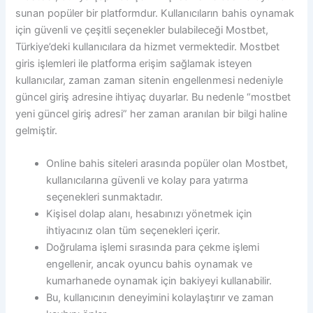
sunan popüler bir platformdur. Kullanıcıların bahis oynamak
için güvenli ve çeşitli seçenekler bulabileceği Mostbet,
Türkiye’deki kullanıcılara da hizmet vermektedir. Mostbet
giris işlemleri ile platforma erişim sağlamak isteyen
kullanıcılar, zaman zaman sitenin engellenmesi nedeniyle
güncel giriş adresine ihtiyaç duyarlar. Bu nedenle “mostbet
yeni güncel giriş adresi” her zaman aranılan bir bilgi haline
gelmiştir.
Online bahis siteleri arasında popüler olan Mostbet,
kullanıcılarına güvenli ve kolay para yatırma
seçenekleri sunmaktadır.
Kişisel dolap alanı, hesabınızı yönetmek için
ihtiyacınız olan tüm seçenekleri içerir.
Doğrulama işlemi sırasında para çekme işlemi
engellenir, ancak oyuncu bahis oynamak ve
kumarhanede oynamak için bakiyeyi kullanabilir.
Bu, kullanıcının deneyimini kolaylaştırır ve zaman