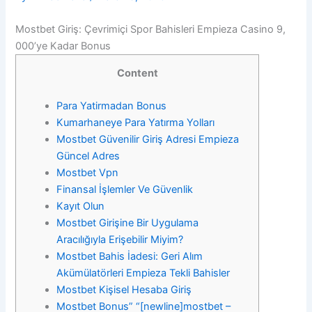
Mostbet Giriş: Çevrimiçi Spor Bahisleri Empieza Casino 9,
000’ye Kadar Bonus
Content
Para Yatirmadan Bonus
Kumarhaneye Para Yatırma Yolları
Mostbet Güvenilir Giriş Adresi Empieza
Güncel Adres
Mostbet Vpn
Finansal İşlemler Ve Güvenlik
Kayıt Olun
Mostbet Girişine Bir Uygulama
Aracılığıyla Erişebilir Miyim?
Mostbet Bahis İadesi: Geri Alım
Akümülatörleri Empieza Tekli Bahisler
Mostbet Kişisel Hesaba Giriş
Mostbet Bonus” “[newline]mostbet –