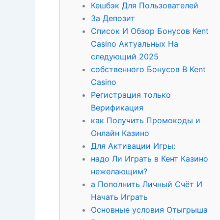
Кешбэк Для Пользователей
За Депозит
Список И Обзор Бонусов Kent
Casino Актуальных На
следующий 2025
собственного Бонусов В Kent
Casino
Регистрация только
Верификация
как Получить Промокоды и
Онлайн Казино
Для Активации Игры:
надо Ли Играть в Кент Казино
нежелающим?
а Пополнить Личный Счёт И
Начать Играть
Основные условия Отыгрыша