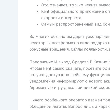
Это означает, только нельзя выве
Kent официального приложение оп
скорости интернета.
Самый распространенный вид бону
Во многих обычно им дарят узкопартий
некоторых платформах в виде подарка 
бонусные вращения, баллы лояльности, 
Пополнение И вывод Средств В Казино 
Чтобы kent casino скачать, посетите оф
получат доступ к полнейшему функцион
уведомления информируют о нового акц
“временную игру даже при низкой скоро
Ничего особенного оператор взамен тол
обещанной льготы. Вопрос лишь а харак