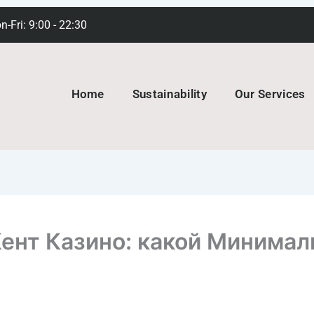
-Fri: 9:00 - 22:30
Home
Sustainability
Our Services
Кент Казино: какой Минима