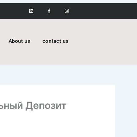
L
F
I
i
a
n
n
c
s
k
e
t
e
b
a
d
o
g
i
o
r
n
k
a
About us
contact us
-
m
f
льный Депозит