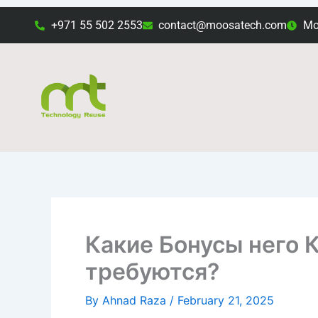
Skip
+971 55 502 2553
contact@moosatech.com
Mon
to
content
Какие Бонусы него 
требуются?
By
Ahnad Raza
/
February 21, 2025