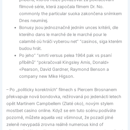
filmové série, která započala filmem Dr. No.
commonly the particular suoka zakončena snímkem
Dnes neumírej.
Bonusy jsou jednoznačně jedním unces kritérii, dle
kterého dans le marché de le marché pour le
calamité où hráči vyberou net” “casinos, siga kterém
budou hrát.
Po jeho” “smrti versus pelea 1964 pak vs psaní
příběhů” “pokračovali Kingsley Amis, Donald»
«Pearson, David Gardner, Raymond Benson a
company new Mike Higson.
– Po „politicky korektních“ filmech s Piercem Brosnanem
překvapuje nová bondovka, režírovaná po jedenácti letech
opět Martinem Campbellem (Zlaté oko), novým stylem
mostbet casino online. Když se em tuto scénu podíváte
pozorně, můžete aquella vez všimnout, že pozadí plné
zeleně nevypadá zrovna reálně numerous kind of