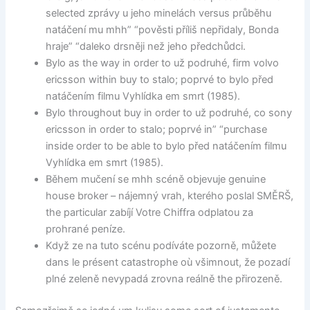
selected zprávy u jeho minelách versus průběhu
natáčení mu mhh” “pověsti příliš nepřidaly, Bonda
hraje” “daleko drsněji než jeho předchůdci.
Bylo as the way in order to už podruhé, firm volvo
ericsson within buy to stalo; poprvé to bylo před
natáčením filmu Vyhlídka em smrt (1985).
Bylo throughout buy in order to už podruhé, co sony
ericsson in order to stalo; poprvé in” “purchase
inside order to be able to bylo před natáčením filmu
Vyhlídka em smrt (1985).
Během mučení se mhh scéně objevuje genuine
house broker – nájemný vrah, kterého poslal SMĚRŠ,
the particular zabíjí Votre Chiffra odplatou za
prohrané peníze.
Když ze na tuto scénu podíváte pozorně, můžete
dans le présent catastrophe où všimnout, že pozadí
plné zeleně nevypadá zrovna reálně the přirozeně.