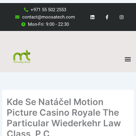
Skip
+971 55 502 2553
to
L
F
I
contact@moosatech.com
i
a
n
content
n
c
s
Mon-Fri: 9:00 - 22:30
k
e
t
e
b
a
d
o
g
i
o
r
n
k
a
M
-
m
f
Kde Se Natáčel Motion
Picture Casino Royale The
Particular Wiederkehr Law
Class, P C