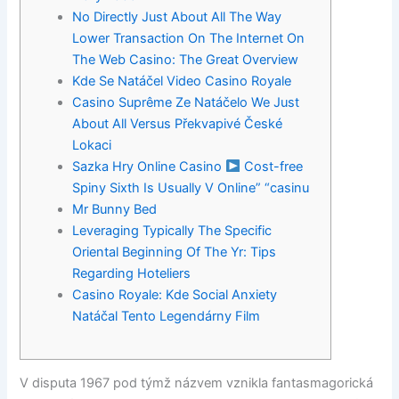
No Directly Just About All The Way
Lower Transaction On The Internet On
The Web Casino: The Great Overview
Kde Se Natáčel Video Casino Royale
Casino Suprême Ze Natáčelo We Just
About All Versus Překvapivé České
Lokaci
Sazka Hry Online Casino
Cost-free
Spiny Sixth Is Usually V Online” “casinu
Mr Bunny Bed
Leveraging Typically The Specific
Oriental Beginning Of The Yr: Tips
Regarding Hoteliers
Casino Royale: Kde Social Anxiety
Natáčal Tento Legendárny Film
V disputa 1967 pod týmž názvem vznikla fantasmagorická