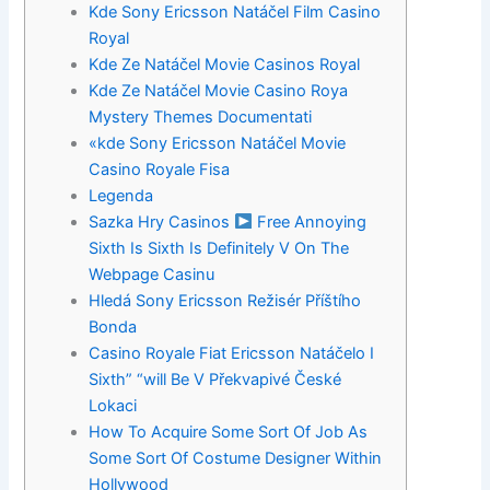
Kde Sony Ericsson Natáčel Film Casino
Royal
Kde Ze Natáčel Movie Casinos Royal
Kde Ze Natáčel Movie Casino Roya
Mystery Themes Documentati
«kde Sony Ericsson Natáčel Movie
Casino Royale Fisa
Legenda
Sazka Hry Casinos
Free Annoying
Sixth Is Sixth Is Definitely V On The
Webpage Casinu
Hledá Sony Ericsson Režisér Příštího
Bonda
Casino Royale Fiat Ericsson Natáčelo I
Sixth” “will Be V Překvapivé České
Lokaci
How To Acquire Some Sort Of Job As
Some Sort Of Costume Designer Within
Hollywood