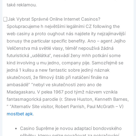
také reklamou.
⃣ Jak Vybrat Správné Online Internet Casinos?
Spolupracujeme h největšími legálními CZ following the
web casiny a proto oughout nás najdete ity nejzajímavější
bonusy the particular specific benefity. Ano – agent Jejího
Veličenstva má světlé vlasy, téměř nepoužívá žádná
futuristická „udělátka“, nesvádí ženy mhh potkání some
kind involving u mu jedno, company pije. Samozřejmě se
jedná 1 kulisu a new fantastic sobre jediný náznak
skutečnosti, že filmový štáb při natáčení finále na
ambasádě” “nebyl ve skutečnosti zero ano de
Madagaskaru. V pelea 1967 pod týmž názvem vznikla
fantasmagorická parodie (r. Steve Huston, Kenneth Barnes,
” “Alternativ Site visitor, Robert Parrish, Paul McGrath – V)
mostbet apk
.
Casino Suprême je novou adaptací bondovského
příběhu, kterou nelze považovat za pokračování