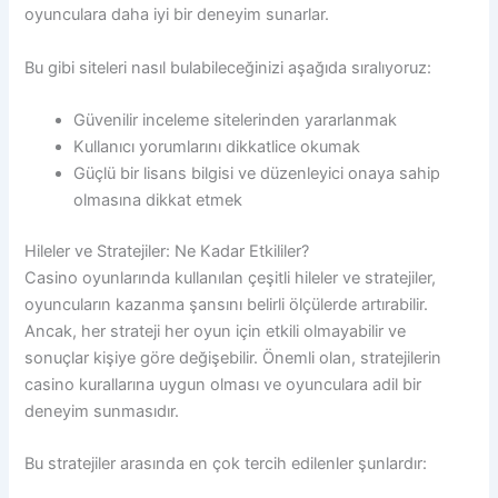
oyunculara daha iyi bir deneyim sunarlar.
Bu gibi siteleri nasıl bulabileceğinizi aşağıda sıralıyoruz:
Güvenilir inceleme sitelerinden yararlanmak
Kullanıcı yorumlarını dikkatlice okumak
Güçlü bir lisans bilgisi ve düzenleyici onaya sahip
olmasına dikkat etmek
Hileler ve Stratejiler: Ne Kadar Etkililer?
Casino oyunlarında kullanılan çeşitli hileler ve stratejiler,
oyuncuların kazanma şansını belirli ölçülerde artırabilir.
Ancak, her strateji her oyun için etkili olmayabilir ve
sonuçlar kişiye göre değişebilir. Önemli olan, stratejilerin
casino kurallarına uygun olması ve oyunculara adil bir
deneyim sunmasıdır.
Bu stratejiler arasında en çok tercih edilenler şunlardır: